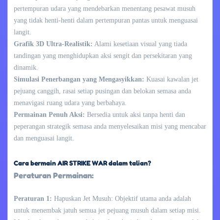
pertempuran udara yang mendebarkan menentang pesawat musuh
yang tidak henti-henti dalam pertempuran pantas untuk menguasai
langit.
Grafik 3D Ultra-Realistik:
Alami kesetiaan visual yang tiada
tandingan yang menghidupkan aksi sengit dan persekitaran yang
dinamik.
Simulasi Penerbangan yang Mengasyikkan:
Kuasai kawalan jet
pejuang canggih, rasai setiap pusingan dan belokan semasa anda
menavigasi ruang udara yang berbahaya.
Permainan Penuh Aksi:
Bersedia untuk aksi tanpa henti dan
peperangan strategik semasa anda menyelesaikan misi yang mencabar
dan menguasai langit.
Cara bermain AIR STRIKE WAR dalam talian?
Peraturan Permainan:
Peraturan 1:
Hapuskan Jet Musuh: Objektif utama anda adalah
untuk menembak jatuh semua jet pejuang musuh dalam setiap misi.