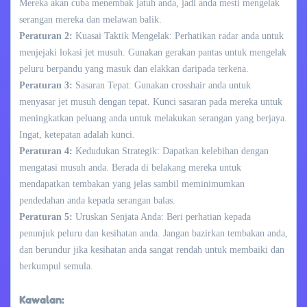
Mereka akan cuba menembak jatuh anda, jadi anda mesti mengelak
serangan mereka dan melawan balik.
Peraturan 2:
Kuasai Taktik Mengelak: Perhatikan radar anda untuk
menjejaki lokasi jet musuh. Gunakan gerakan pantas untuk mengelak
peluru berpandu yang masuk dan elakkan daripada terkena.
Peraturan 3:
Sasaran Tepat: Gunakan crosshair anda untuk
menyasar jet musuh dengan tepat. Kunci sasaran pada mereka untuk
meningkatkan peluang anda untuk melakukan serangan yang berjaya.
Ingat, ketepatan adalah kunci.
Peraturan 4:
Kedudukan Strategik: Dapatkan kelebihan dengan
mengatasi musuh anda. Berada di belakang mereka untuk
mendapatkan tembakan yang jelas sambil meminimumkan
pendedahan anda kepada serangan balas.
Peraturan 5:
Uruskan Senjata Anda: Beri perhatian kepada
penunjuk peluru dan kesihatan anda. Jangan bazirkan tembakan anda,
dan berundur jika kesihatan anda sangat rendah untuk membaiki dan
berkumpul semula.
Kawalan: