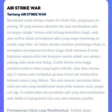
AIR STRIKE WAR
Tentang AIR STRIKE WAR
Bersedialah untuk berlepas dalam Air Strike War, pengalaman jet
pejuang 3D yang memacu adrenalin dan akan membuatkan anda
tercungap-cungap! Semasa anda terbang menembusi langit, anda
akan terlibat dalam pertempuran udara yang sengit menentang jet
musuh yang hebat. Ini bukan sekadar simulator penerbangan biasa; ia
merupakan pertempuran beroktan tinggi untuk ketuanan di mana
keputusan sepantas kilat dan ketepatan sasaran adalah satu-satunya
peluang anda untuk terus hidup. Grafik definisi ultra-tinggi
membawa anda ke dunia yang begitu realistik, anda akan merasai
daya G semasa anda melakukan gerakan berani dan melancarkan
bebanan senjata yang dahsyat. Jika anda mencari permainan dalam
talian percuma yang mendebarkan tanpa perlu memuat turun, jangan
cari lagi. Ia adalah salah satu permainan epik yang akan membuatkan
anda duduk di hujung kerusi dari saat anda menekan pendikit.
Pertempuran Udara yang Mendebarkan:
Terlibat dalam