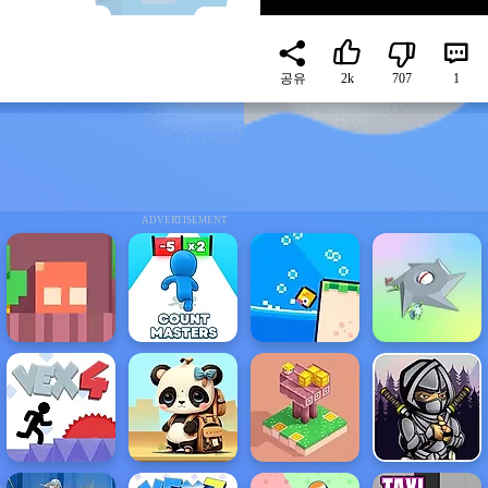
공유
2k
707
1
ADVERTISEMENT