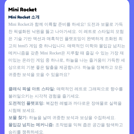
Mini Rocket
Mini Rocket 소개
Mini Rocket과 함께 이륙할 준비를 하세요! 도전과 보물로 가득
찬 픽셀화된 낙원을 뚫고 나아가세요. 이 레트로 스타일의 모험
은 기술 기반 액션과 매혹적인 플랫포밍이 완벽하게 조화된 최
고의 html5 게임 중 하나입니다. 매력적인 미학와 몰입감 넘치는
메커니즘을 갖춘 Mini Rocket은 지루할 때 즐길 수 있는 가장 재
미있는 온라인 게임 중 하나로, 하늘을 나는 즐거움이 가득한 세
상으로의 기분 좋은 탈출을 제공합니다. 하늘을 정복하고 모든
귀중한 보석을 모을 수 있을까요?
클래식 픽셀 아트 스타일:
매력적인 레트로 그래픽으로 향수를
불러일으키는 시각적 경험을 즐기세요.
도전적인 플랫포밍:
복잡한 레벨과 까다로운 장애물로 실력을
시험해 보세요.
보물 찾기:
하늘을 날며 귀중한 보석과 보상을 수집하세요.
몰입감 넘치는 메커니즘:
조작법을 익혀 좁은 공간을 탐색하고
승리를 쟁취하세요.