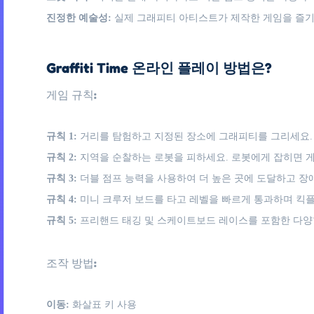
진정한 예술성:
실제 그래피티 아티스트가 제작한 게임을 즐기
Graffiti Time 온라인 플레이 방법은?
게임 규칙:
규칙 1:
거리를 탐험하고 지정된 장소에 그래피티를 그리세요.
규칙 2:
지역을 순찰하는 로봇을 피하세요. 로봇에게 잡히면 
규칙 3:
더블 점프 능력을 사용하여 더 높은 곳에 도달하고 장
규칙 4:
미니 크루저 보드를 타고 레벨을 빠르게 통과하며 킥
규칙 5:
프리핸드 태깅 및 스케이트보드 레이스를 포함한 다양
조작 방법:
이동:
화살표 키 사용