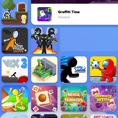
Graffiti Time
Miniduck