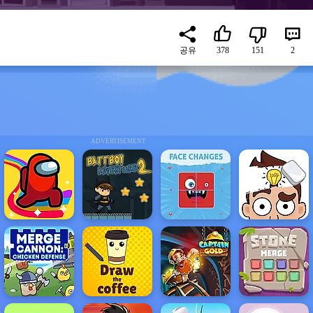
공유
378
151
2
ADVERTISEMENT