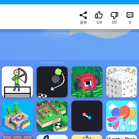
공유
124
107
0
ADVERTISEMENT