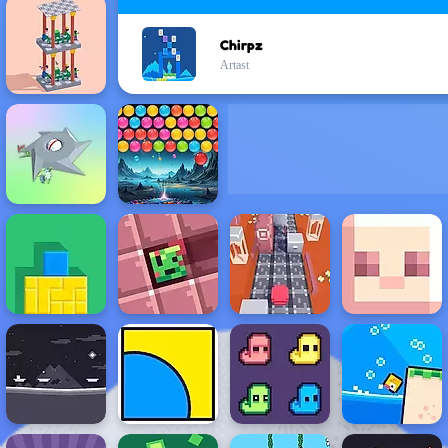
Chirpz
Artast