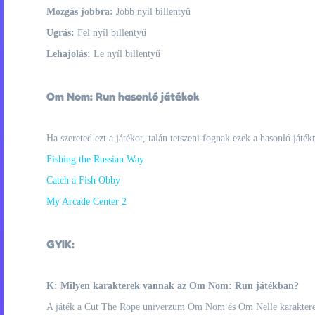
Mozgás jobbra:
Jobb nyíl billentyű
Ugrás:
Fel nyíl billentyű
Lehajolás:
Le nyíl billentyű
Om Nom: Run hasonló játékok
Ha szereted ezt a játékot, talán tetszeni fognak ezek a hasonló játék
Fishing the Russian Way
Catch a Fish Obby
My Arcade Center 2
GYIK:
K: Milyen karakterek vannak az Om Nom: Run játékban?
A játék a Cut The Rope univerzum Om Nom és Om Nelle karakterei