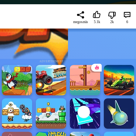
megosztás
5.1k
2k
6
ADVERTISEMENT