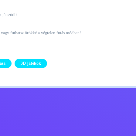
 játszódik.
, vagy futhatsz örökké a végtelen futás módban!
ása
3D játékok
Kids
Lépj kapcsolatba velem
Magyar