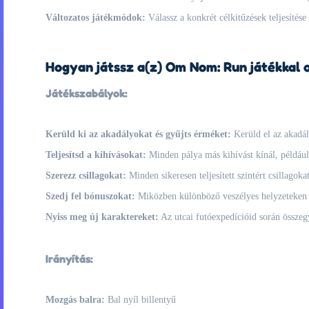
Változatos játékmódok:
Válassz a konkrét célkitűzések teljesítése
Hogyan játssz a(z) Om Nom: Run játékkal 
Játékszabályok:
Kerüld ki az akadályokat és gyűjts érméket:
Kerüld el az akadály
Teljesítsd a kihívásokat:
Minden pálya más kihívást kínál, például
Szerezz csillagokat:
Minden sikeresen teljesített szintért csillagoka
Szedj fel bónuszokat:
Miközben különböző veszélyes helyzeteken sp
Nyiss meg új karaktereket:
Az utcai futóexpedícióid során összegy
Irányítás:
Mozgás balra:
Bal nyíl billentyű