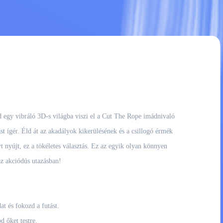
egy vibráló 3D-s világba viszi el a Cut The Rope imádnivaló
ást ígér. Éld át az akadályok kikerülésének és a csillogó érmék
nyújt, ez a tökéletes választás. Ez az egyik olyan könnyen
az akciódús utazásban!
t és fokozd a futást.
d őket testre.