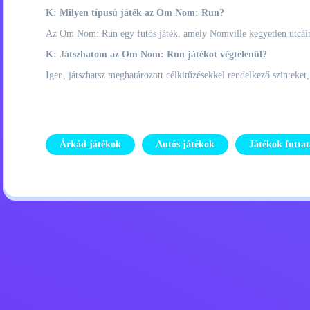
K: Milyen típusú játék az Om Nom: Run?
Az Om Nom: Run egy futós játék, amely Nomville kegyetlen utcáin
K: Játszhatom az Om Nom: Run játékot végtelenül?
Igen, játszhatsz meghatározott célkitűzésekkel rendelkező szinteket
Árkád játékok
Autós játékok
Játékok futtat
Adatvédelmi szabályzat