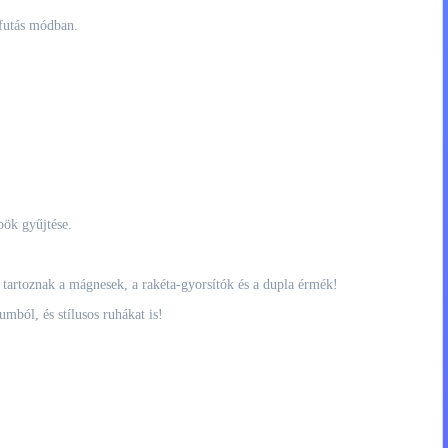
n futás módban.
bök gyűjtése.
tartoznak a mágnesek, a rakéta-gyorsítók és a dupla érmék!
mból, és stílusos ruhákat is!