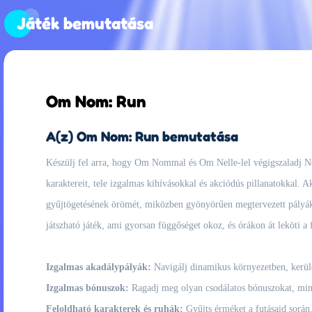
Játék bemutatása
Om Nom: Run
A(z) Om Nom: Run bemutatása
Készülj fel arra, hogy Om Nommal és Om Nelle-lel végigszaladj No
karaktereit, tele izgalmas kihívásokkal és akciódús pillanatokkal. A
gyűjtögetésének örömét, miközben gyönyörűen megtervezett pályákon
játszható játék, ami gyorsan függőséget okoz, és órákon át leköti a 
Izgalmas akadálypályák:
Navigálj dinamikus környezetben, kerüld k
Izgalmas bónuszok:
Ragadj meg olyan csodálatos bónuszokat, mint
Feloldható karakterek és ruhák:
Gyűjts érméket a futásaid során,