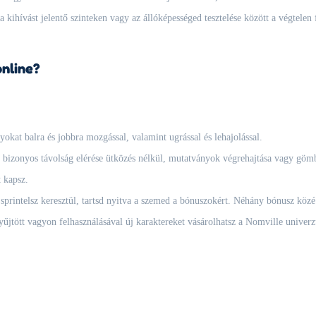
 a kihívást jelentő szinteken vagy az állóképességed tesztelése között a végtele
online?
okat balra és jobbra mozgással, valamint ugrással és lehajolással.
 bizonyos távolság elérése ütközés nélkül, mutatványok végrehajtása vagy göm
t kapsz.
rintelsz keresztül, tartsd nyitva a szemed a bónuszokért. Néhány bónusz közé 
űjtött vagyon felhasználásával új karaktereket vásárolhatsz a Nomville univerzu