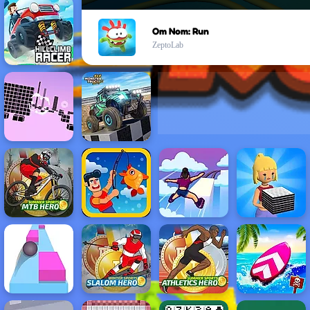
Om Nom: Run
ZeptoLab