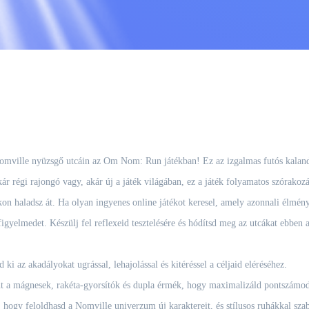
mville nyüzsgő utcáin az Om Nom: Run játékban! Ez az izgalmas futós kaland 
kár régi rajongó vagy, akár új a játék világában, ez a játék folyamatos szórakoz
 haladsz át. Ha olyan ingyenes online játékot keresel, amely azonnali élményt 
figyelmedet. Készülj fel reflexeid tesztelésére és hódítsd meg az utcákat ebben 
i az akadályokat ugrással, lehajolással és kitéréssel a céljaid eléréséhez.
 a mágnesek, rakéta-gyorsítók és dupla érmék, hogy maximalizáld pontszámoda
 hogy feloldhasd a Nomville univerzum új karaktereit, és stílusos ruhákkal szab