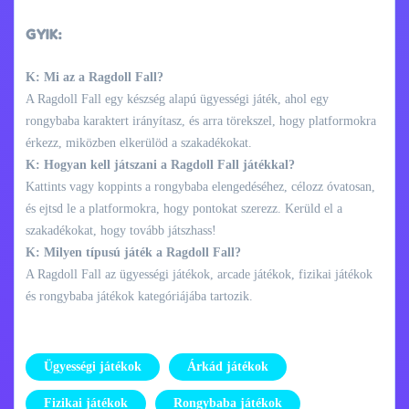
GYIK:
K: Mi az a Ragdoll Fall?
A Ragdoll Fall egy készség alapú ügyességi játék, ahol egy
rongybaba karaktert irányítasz, és arra törekszel, hogy platformokra
érkezz, miközben elkerülöd a szakadékokat.
K: Hogyan kell játszani a Ragdoll Fall játékkal?
Kattints vagy koppints a rongybaba elengedéséhez, célozz óvatosan,
és ejtsd le a platformokra, hogy pontokat szerezz. Kerüld el a
szakadékokat, hogy tovább játszhass!
K: Milyen típusú játék a Ragdoll Fall?
A Ragdoll Fall az ügyességi játékok, arcade játékok, fizikai játékok
és rongybaba játékok kategóriájába tartozik.
Ügyességi játékok
Árkád játékok
Fizikai játékok
Rongybaba játékok