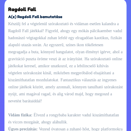
Ragdoll Fall
A(z) Ragdoll Fall bemutatása
Készülj fel a végtelenül szórakoztató és vidáman esetlen kalandra a
Ragdoll Fall játékkal! Figyeld, ahogy egy mókás pálcikaember vadul
hadonászó végtagokkal zuhan lefelé egy elragadóan kaotikus, fizikán
alapuló utazás során. Az egyszerű, színes ikon tökéletesen
megragadja a buta, könnyed hangulatot, olyan élményt ígérve, ahol a
gravitáció puszta öröme veszi át az irányítást. Ha szórakoztató online
játékokat keresel, amikor unatkozol, ez a lebilincselő kihívás
végtelen szórakozást kínál, miközben megpróbálod elsajátítani a
kiszámíthatatlan mozdulatokat. Fantasztikus választás az ingyenes
online játékok között, amely azonnali, könnyen tanulható szórakozást
nyújt, ami magával ragad, és alig várod majd, hogy megoszd a
nevetést barátaiddal!
Vidám fizika:
Élvezd a rongybaba karakter vadul kiszámíthatatlan
és vicces mozgását, ahogy aláhullik.
Ügyes precizitás:
Vezesd óvatosan a zuhanó hőst, hogy platformokra