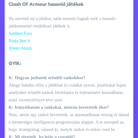
Clash Of Armour hasonló játékok
Ha szereted ezt a játékot, talán tetszeni fognak ezek a hasonló
játékmenettel rendelkező játékok is.
Soldiers Fury
Ninja Run 6
Aliens Attack
GYIK:
K: Hogyan juthatok erősebb tankokhoz?
Ahogy haladsz előre a játékban és csatákat nyersz, jutalmakat kapsz,
amelyeket erősebb tankok feloldására és fejlesztésére használhatsz,
ezzel versenyelőnyre téve szert.
K: Irányíthatom a tankokat, miután bevetették őket?
Nem, amint egy tankot bevetettek, az automatikusan mozog és támad
a mesterséges intelligencia programozása alapján. A te szereped az,
hogy stratégiailag válaszd ki, melyik tankot és mikor vesd be.
K: Mi történik, ha lejár a csataidő?