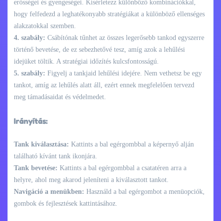
erősségei és gyengeségei. Kísérletezz különböző kombinációkkal,
hogy felfedezd a leghatékonyabb stratégiákat a különböző ellenséges
alakzatokkal szemben.
4. szabály:
Csábítónak tűnhet az összes legerősebb tankod egyszerre
történő bevetése, de ez sebezhetővé tesz, amíg azok a lehűlési
idejüket töltik. A stratégiai időzítés kulcsfontosságú.
5. szabály:
Figyelj a tankjaid lehűlési idejére. Nem vethetsz be egy
tankot, amíg az lehűlés alatt áll, ezért ennek megfelelően tervezd
meg támadásaidat és védelmedet.
Irányítás:
Tank kiválasztása:
Kattints a bal egérgombbal a képernyő alján
található kívánt tank ikonjára.
Tank bevetése:
Kattints a bal egérgombbal a csatatéren arra a
helyre, ahol meg akarod jeleníteni a kiválasztott tankot.
Navigáció a menükben:
Használd a bal egérgombot a menüopciók,
gombok és fejlesztések kattintásához.