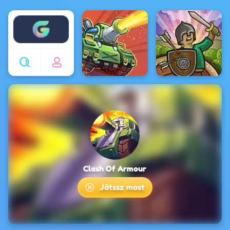
Enjoy4fun
Clash Of Armour
Játssz most