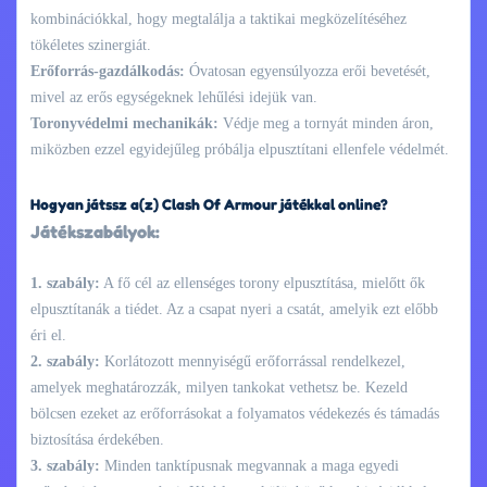
kombinációkkal, hogy megtalálja a taktikai megközelítéséhez
tökéletes szinergiát.
Erőforrás-gazdálkodás:
Óvatosan egyensúlyozza erői bevetését,
mivel az erős egységeknek lehűlési idejük van.
Toronyvédelmi mechanikák:
Védje meg a tornyát minden áron,
miközben ezzel egyidejűleg próbálja elpusztítani ellenfele védelmét.
Hogyan játssz a(z) Clash Of Armour játékkal online?
Játékszabályok:
1. szabály:
A fő cél az ellenséges torony elpusztítása, mielőtt ők
elpusztítanák a tiédet. Az a csapat nyeri a csatát, amelyik ezt előbb
éri el.
2. szabály:
Korlátozott mennyiségű erőforrással rendelkezel,
amelyek meghatározzák, milyen tankokat vethetsz be. Kezeld
bölcsen ezeket az erőforrásokat a folyamatos védekezés és támadás
biztosítása érdekében.
3. szabály:
Minden tanktípusnak megvannak a maga egyedi