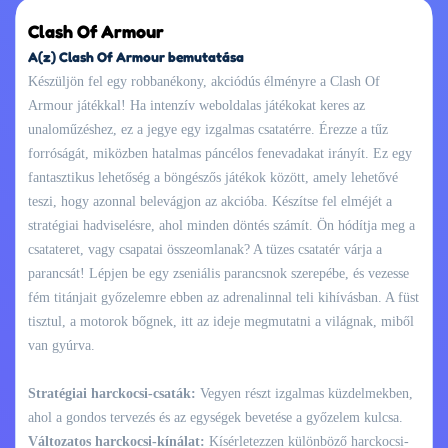
Clash Of Armour
A(z) Clash Of Armour bemutatása
Készüljön fel egy robbanékony, akciódús élményre a Clash Of
Armour játékkal! Ha intenzív weboldalas játékokat keres az
unaloműzéshez, ez a jegye egy izgalmas csatatérre. Érezze a tűz
forróságát, miközben hatalmas páncélos fenevadakat irányít. Ez egy
fantasztikus lehetőség a böngészős játékok között, amely lehetővé
teszi, hogy azonnal belevágjon az akcióba. Készítse fel elméjét a
stratégiai hadviselésre, ahol minden döntés számít. Ön hódítja meg a
csatateret, vagy csapatai összeomlanak? A tüzes csatatér várja a
parancsát! Lépjen be egy zseniális parancsnok szerepébe, és vezesse
fém titánjait győzelemre ebben az adrenalinnal teli kihívásban. A füst
tisztul, a motorok bőgnek, itt az ideje megmutatni a világnak, miből
van gyúrva.
Stratégiai harckocsi-csaták:
Vegyen részt izgalmas küzdelmekben,
ahol a gondos tervezés és az egységek bevetése a győzelem kulcsa.
Változatos harckocsi-kínálat:
Kísérletezzen különböző harckocsi-