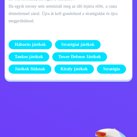
Ha egyik torony sem semmisül meg az idő lejárta előtt, a csata
döntetlennel zárul. Újra át kell gondolnod a stratégiádat és újra
megpróbálnod.
Háborús játékok
Stratégiai játékok
Tankos játékok
Tower Defense Játékok
Játékok fiúknak
Király játékok
Stratégia
Adatvédelmi
Lépj kapcsolatba
szabályzat
velem
Kids
Magyar