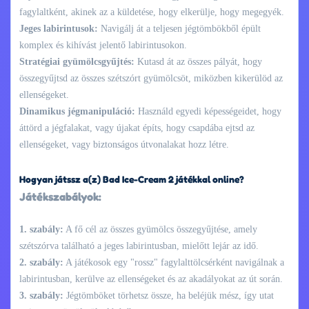
fagylaltként, akinek az a küldetése, hogy elkerülje, hogy megegyék.
Jeges labirintusok:
Navigálj át a teljesen jégtömbökből épült
komplex és kihívást jelentő labirintusokon.
Stratégiai gyümölcsgyűjtés:
Kutasd át az összes pályát, hogy
összegyűjtsd az összes szétszórt gyümölcsöt, miközben kikerülöd az
ellenségeket.
Dinamikus jégmanipuláció:
Használd egyedi képességeidet, hogy
áttörd a jégfalakat, vagy újakat építs, hogy csapdába ejtsd az
ellenségeket, vagy biztonságos útvonalakat hozz létre.
Hogyan játssz a(z) Bad Ice-Cream 2 játékkal online?
Játékszabályok:
1. szabály:
A fő cél az összes gyümölcs összegyűjtése, amely
szétszórva található a jeges labirintusban, mielőtt lejár az idő.
2. szabály:
A játékosok egy "rossz" fagylalttölcsérként navigálnak a
labirintusban, kerülve az ellenségeket és az akadályokat az út során.
3. szabály:
Jégtömböket törhetsz össze, ha beléjük mész, így utat