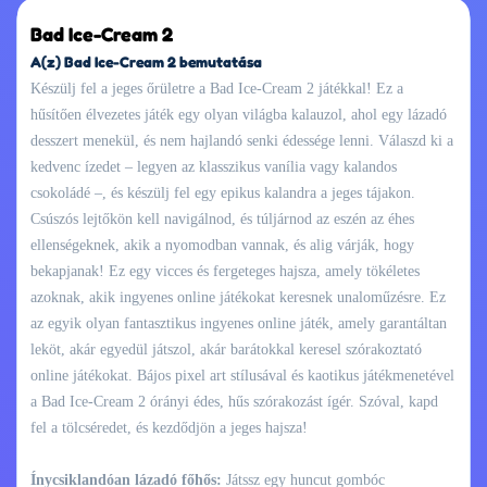
Bad Ice-Cream 2
A(z) Bad Ice-Cream 2 bemutatása
Készülj fel a jeges őrületre a Bad Ice-Cream 2 játékkal! Ez a
hűsítően élvezetes játék egy olyan világba kalauzol, ahol egy lázadó
desszert menekül, és nem hajlandó senki édessége lenni. Válaszd ki a
kedvenc ízedet – legyen az klasszikus vanília vagy kalandos
csokoládé –, és készülj fel egy epikus kalandra a jeges tájakon.
Csúszós lejtőkön kell navigálnod, és túljárnod az eszén az éhes
ellenségeknek, akik a nyomodban vannak, és alig várják, hogy
bekapjanak! Ez egy vicces és fergeteges hajsza, amely tökéletes
azoknak, akik ingyenes online játékokat keresnek unaloműzésre. Ez
az egyik olyan fantasztikus ingyenes online játék, amely garantáltan
leköt, akár egyedül játszol, akár barátokkal keresel szórakoztató
online játékokat. Bájos pixel art stílusával és kaotikus játékmenetével
a Bad Ice-Cream 2 órányi édes, hűs szórakozást ígér. Szóval, kapd
fel a tölcséredet, és kezdődjön a jeges hajsza!
Ínycsiklandóan lázadó főhős:
Játssz egy huncut gombóc