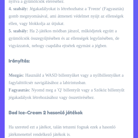
nyitva a gyümölcsök eléréséhez.
4. szabály:
Jégakadályokat is létrehozhatsz a 'Freeze' (Fagyasztás)
gomb megnyomásával, ami átmeneti védelmet nyújt az ellenségek
ellen, vagy blokkolja az útjukat.
5. szabály:
Ha 2-játékos módban játszol, működjetek együtt a
gyümölcsök összegyűjtésében és az ellenségek legyőzésében, de
vigyázzatok, nehogy csapdába ejtsétek egymást a jégben.
Irányítás:
Mozgás:
Használd a WASD billentyűket vagy a nyílbillentyűket a
fagylalttölcsér navigálásához a labirintusban.
Fagyasztás:
Nyomd meg a 'Q' billentyűt vagy a Szóköz billentyűt
jégakadályok létrehozásához vagy összetöréséhez.
Bad Ice-Cream 2 hasonló játékok
Ha szereted ezt a játékot, talán tetszeni fognak ezek a hasonló
játékmenettel rendelkező játékok is.