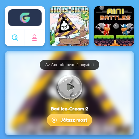
Enjoy4fun
Az Android nem támogatott
Bad Ice-Cream 2
Játssz most