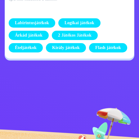
Labirintusjátékok
Logikai játékok
Árkád játékok
2 Játékos Játékok
Ételjátékok
Király játékok
Flash játékok
Adatvédelmi
Lépj kapcsolatba
szabályzat
velem
Kids
Magyar