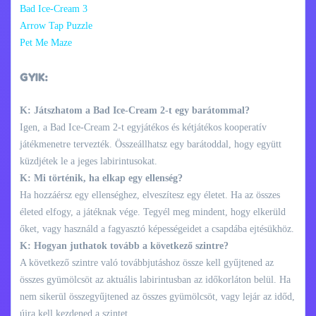
Bad Ice-Cream 3
Arrow Tap Puzzle
Pet Me Maze
GYIK:
K: Játszhatom a Bad Ice-Cream 2-t egy barátommal?
Igen, a Bad Ice-Cream 2-t egyjátékos és kétjátékos kooperatív
játékmenetre tervezték. Összeállhatsz egy barátoddal, hogy együtt
küzdjétek le a jeges labirintusokat.
K: Mi történik, ha elkap egy ellenség?
Ha hozzáérsz egy ellenséghez, elveszítesz egy életet. Ha az összes
életed elfogy, a játéknak vége. Tegyél meg mindent, hogy elkerüld
őket, vagy használd a fagyasztó képességeidet a csapdába ejtésükhöz.
K: Hogyan juthatok tovább a következő szintre?
A következő szintre való továbbjutáshoz össze kell gyűjtened az
összes gyümölcsöt az aktuális labirintusban az időkorláton belül. Ha
nem sikerül összegyűjtened az összes gyümölcsöt, vagy lejár az időd,
újra kell kezdened a szintet.