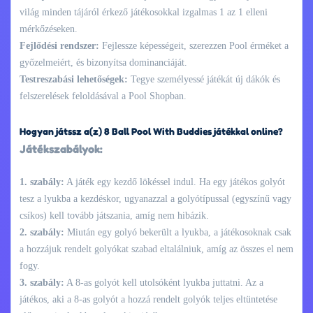
világ minden tájáról érkező játékosokkal izgalmas 1 az 1 elleni
mérkőzéseken.
Fejlődési rendszer:
Fejlessze képességeit, szerezzen Pool érméket a
győzelmeiért, és bizonyítsa dominanciáját.
Testreszabási lehetőségek:
Tegye személyessé játékát új dákók és
felszerelések feloldásával a Pool Shopban.
Hogyan játssz a(z) 8 Ball Pool With Buddies játékkal online?
Játékszabályok:
1. szabály:
A játék egy kezdő lökéssel indul. Ha egy játékos golyót
tesz a lyukba a kezdéskor, ugyanazzal a golyótípussal (egyszínű vagy
csíkos) kell tovább játszania, amíg nem hibázik.
2. szabály:
Miután egy golyó bekerült a lyukba, a játékosoknak csak
a hozzájuk rendelt golyókat szabad eltalálniuk, amíg az összes el nem
fogy.
3. szabály:
A 8-as golyót kell utolsóként lyukba juttatni. Az a
játékos, aki a 8-as golyót a hozzá rendelt golyók teljes eltüntetése