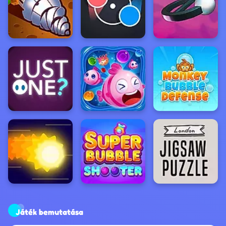
Játék bemutatása