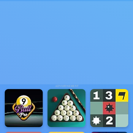
ADVERTISEMENT