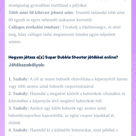
stratégiailag gyorsabban tisztíthasd a pályákat.
Több mint 60 kihívást jelentő szint:
Teszteld tudásodat több mint
60 egyedi és egyre nehezedő szakaszon keresztül.
Csillagos értékelési rendszer:
Törekedj a tökéletességre, és nézd
meg, hány csillagot tudsz megszerezni minden egyes teljesített
szinten.
Hogyan játssz a(z) Super Bubble Shooter játékkal online?
Játékszabályok:
1. Szabály:
A cél az összes buborék eltávolítása a képernyőről három
vagy több azonos színű buborék csoportosításával.
2. Szabály:
Használd a megadott kilövőt a buborékok célzásához és
kilövéséhez a képernyőn lévő meglévő buborékok felé.
3. Szabály:
Amikor egy kilőtt buborék egy azonos színű
buborékcsoporthoz kapcsolódik, az egész csoport kipukkad és
eltűnik.
4. Szabály:
Használd ki a különféle bónuszokat, mint például a