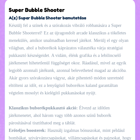
Super Bubble Shooter
A(z) Super Bubble Shooter bemutatása
Készülj fel a színek és a szórakozás vibráló robbanására a Super
Bubble Shooterrel! Ez az újragondolt arcade klasszikus a tökéletes
menekülés, amikor unalmadban keresel játékot. Merülj el egy olyan
világban, ahol a buborékok káprázatos választéka várja stratégiai
pukkasztó készségeidet. A vidám, élénk grafika és a lebilincselő
játékmenet hihetetlenül függőséget okoz. Ráadásul, mivel az egyik
legjobb azonnali játékunk, azonnal belevetheted magad az akcióba.
Akár gyors szórakozásra vágysz, akár pihentető módon szeretnéd
eltölteni az időt, ez a lenyűgöző buborékos kaland garantáltan
végtelen mosolyt és kielégítő pukkanásokat nyújt.
Klasszikus buborékpukkasztó akció:
Élvezd az időtlen
játékmenetet, ahol három vagy több azonos színű buborék
párosításával tisztíthatod meg a táblát.
Erőteljes boosterek:
Használj izgalmas bónuszokat, mint például
bombákat, szivárványcsapásokat, villámcsapásokat és pajzsokat, hogy