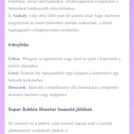
bombákat, szivárványcsapásokat, villámcsapásokat és pajzsokat a
buborékok hatékonyabb eltávolításához.
5. Szabály:
Lépj előre több mint 60 szinten azzal, hogy sikeresen
megtisztítod az összes buborékot minden szakaszban, a lehető
legmagasabb csillagbesorolásra törekedve.
Irányítás:
Célzás:
Mozgasd az egérkurzort vagy húzd az ujjad a képernyőn a
kilövő célzásához.
Lövés:
Kattints bal egérgombbal vagy koppints a képernyőre egy
buborék kilövéséhez.
Bónuszok:
Aktiváld a rendelkezésre álló bónuszokat a megfelelő
ikonokra kattintva vagy koppintva.
Super Bubble Shooter hasonló játékok
Ha szereted ezt a játékot, talán tetszeni fognak ezek a hasonló
játékmenettel rendelkező játékok is.