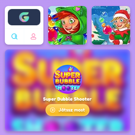
Enjoy4fun
Super Bubble Shooter
Játssz most