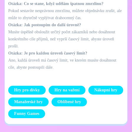
Otázka: Co se stane, když udělám špatnou zmrzlinu?
Pokud sestavíte nesprávnou zmrzlinu, můžete objednávku zrušit, ale
může to zbytečně vyplýtvat drahocenný čas.
Otázka: Jak postoupím do další úrovně?
Musíte úspěšně obsloužit určitý počet zákazníků nebo dosáhnout
konkrétního cíle příjmů, než vyprší časový limit, abyste úroveň
prošli.
Otázka: Je pro každou úroveň časový limit?
Ano, každá úroveň má časový limit, ve kterém musíte dosáhnout
cíle, abyste postoupili dále.
Hry pro dívky
Hry na vaření
Nákupní hry
Manažerské hry
Oblíbené hry
Funny Games