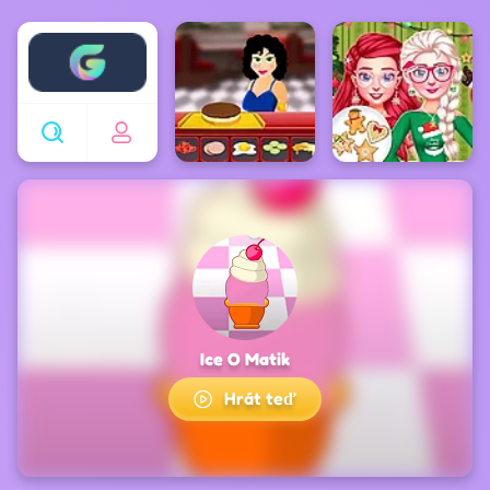
Enjoy4fun
Ice O Matik
Hrát teď