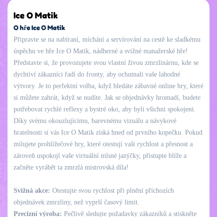
Ice O Matik
O hře Ice O Matik
Připravte se na nabíraní, míchání a servírování na cestě ke sladkému
úspěchu ve hře Ice O Matik, nádherné a svižné manažerské hře!
Představte si, že provozujete svou vlastní živou zmrzlinárnu, kde se
dychtiví zákazníci řadí do fronty, aby ochutnali vaše lahodné
výtvory. Je to perfektní volba, když hledáte zábavné online hry, které
si můžete zahrát, když se nudíte. Jak se objednávky hromadí, budete
potřebovat rychlé reflexy a bystré oko, aby byli všichni spokojeni.
Díky svému okouzlujícímu, barevnému vizuálu a návykové
hratelnosti si vás Ice O Matik získá hned od prvního kopečku. Pokud
milujete prohlížečové hry, které otestují vaši rychlost a přesnost a
zároveň uspokojí vaše virtuální mlsné jazýčky, přistupte blíže a
začněte vyrábět ta zmrzlá mistrovská díla!
Svižná akce:
Otestujte svou rychlost při plnění příchozích
objednávek zmrzliny, než vyprší časový limit.
Precizní výroba:
Pečlivě sledujte požadavky zákazníků a stiskněte