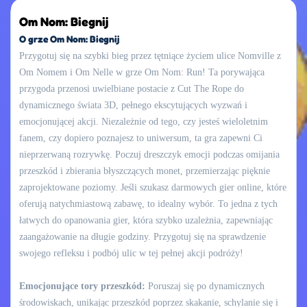
Om Nom: Biegnij
O grze Om Nom: Biegnij
Przygotuj się na szybki bieg przez tętniące życiem ulice Nomville z
Om Nomem i Om Nelle w grze Om Nom: Run! Ta porywająca
przygoda przenosi uwielbiane postacie z Cut The Rope do
dynamicznego świata 3D, pełnego ekscytujących wyzwań i
emocjonującej akcji. Niezależnie od tego, czy jesteś wieloletnim
fanem, czy dopiero poznajesz to uniwersum, ta gra zapewni Ci
nieprzerwaną rozrywkę. Poczuj dreszczyk emocji podczas omijania
przeszkód i zbierania błyszczących monet, przemierzając pięknie
zaprojektowane poziomy. Jeśli szukasz darmowych gier online, które
oferują natychmiastową zabawę, to idealny wybór. To jedna z tych
łatwych do opanowania gier, która szybko uzależnia, zapewniając
zaangażowanie na długie godziny. Przygotuj się na sprawdzenie
swojego refleksu i podbój ulic w tej pełnej akcji podróży!
Emocjonujące tory przeszkód:
Poruszaj się po dynamicznych
środowiskach, unikając przeszkód poprzez skakanie, schylanie się i