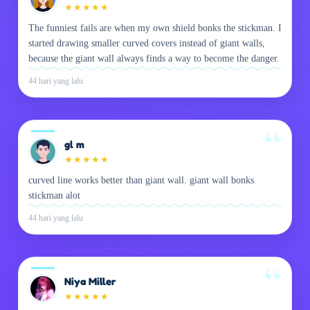
★
★
★
★
★
The funniest fails are when my own shield bonks the stickman. I
started drawing smaller curved covers instead of giant walls,
because the giant wall always finds a way to become the danger.
44 hari yang lalu
gl m
★
★
★
★
★
curved line works better than giant wall. giant wall bonks
stickman alot
44 hari yang lalu
Niya Miller
★
★
★
★
★