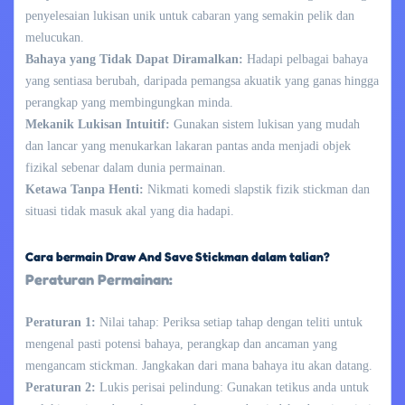
penyelesaian lukisan unik untuk cabaran yang semakin pelik dan
melucukan.
Bahaya yang Tidak Dapat Diramalkan:
Hadapi pelbagai bahaya
yang sentiasa berubah, daripada pemangsa akuatik yang ganas hingga
perangkap yang membingungkan minda.
Mekanik Lukisan Intuitif:
Gunakan sistem lukisan yang mudah
dan lancar yang menukarkan lakaran pantas anda menjadi objek
fizikal sebenar dalam dunia permainan.
Ketawa Tanpa Henti:
Nikmati komedi slapstik fizik stickman dan
situasi tidak masuk akal yang dia hadapi.
Cara bermain Draw And Save Stickman dalam talian?
Peraturan Permainan:
Peraturan 1:
Nilai tahap: Periksa setiap tahap dengan teliti untuk
mengenal pasti potensi bahaya, perangkap dan ancaman yang
mengancam stickman. Jangkakan dari mana bahaya itu akan datang.
Peraturan 2:
Lukis perisai pelindung: Gunakan tetikus anda untuk