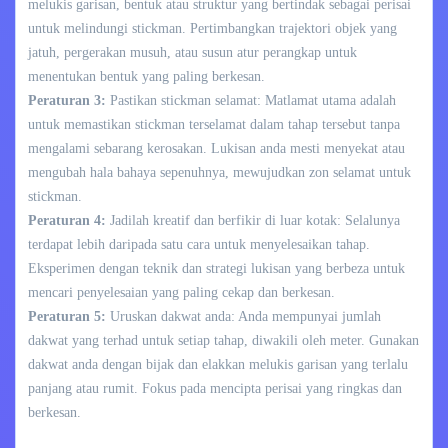
melukis garisan, bentuk atau struktur yang bertindak sebagai perisai
untuk melindungi stickman. Pertimbangkan trajektori objek yang
jatuh, pergerakan musuh, atau susun atur perangkap untuk
menentukan bentuk yang paling berkesan.
Peraturan 3:
Pastikan stickman selamat: Matlamat utama adalah
untuk memastikan stickman terselamat dalam tahap tersebut tanpa
mengalami sebarang kerosakan. Lukisan anda mesti menyekat atau
mengubah hala bahaya sepenuhnya, mewujudkan zon selamat untuk
stickman.
Peraturan 4:
Jadilah kreatif dan berfikir di luar kotak: Selalunya
terdapat lebih daripada satu cara untuk menyelesaikan tahap.
Eksperimen dengan teknik dan strategi lukisan yang berbeza untuk
mencari penyelesaian yang paling cekap dan berkesan.
Peraturan 5:
Uruskan dakwat anda: Anda mempunyai jumlah
dakwat yang terhad untuk setiap tahap, diwakili oleh meter. Gunakan
dakwat anda dengan bijak dan elakkan melukis garisan yang terlalu
panjang atau rumit. Fokus pada mencipta perisai yang ringkas dan
berkesan.