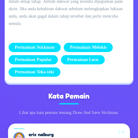
dalam setiap tahap. Jumlah dakwat yang tersedia dipaparkan pada
skrin. Jika anda kehabisan dakwat sebelum melengkapkan lukisan
anda, anda akan gagal dalam tahap tersebut dan perlu mencuba
semula.
Permainan Stickman
Permainan Melukis
Permainan Popular
Permainan Lucu
Permainan Teka-teki
Kata Pemain
Lihat apa kata pemain tentang Draw And Save Stickman.
eric naiburg