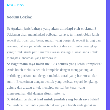
Kiss O Neck
Soalan Lazim:
S: Apakah jenis bahaya yang akan dihadapi oleh stickman?
Stickman akan menghadapi pelbagai bahaya, termasuk objek jatuh
seperti duri dan batu besar, musuh yang bergerak seperti jerung dan
raksasa, bahaya persekitaran seperti api dan asid, serta perangkap
yang rumit. Anda perlu menyesuaikan strategi lukisan anda untuk
mengatasi ancaman yang berbeza ini.
S: Bagaimana saya boleh melukis bentuk yang lebih kompleks?
Anda boleh melukis bentuk kompleks dengan menggabungkan
berbilang garisan atau dengan melukis corak yang berterusan dan
rumit. Eksperimen dengan bentuk yang berbeza seperti lengkung,
gelung dan zigzag untuk mencipta perisai berkesan yang
menyesuaikan diri dengan situasi tertentu.
S: Adakah terdapat had untuk jumlah yang boleh saya lukis?
Ya, terdapat had untuk jumlah dakwat yang boleh anda gunakan