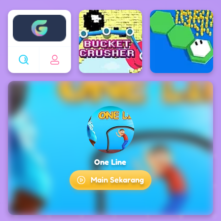
Enjoy4fun
One Line
Main Sekarang