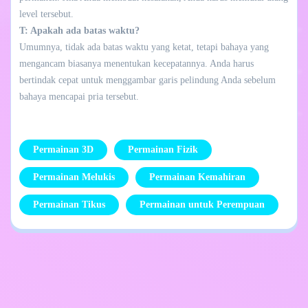
level tersebut.
T: Apakah ada batas waktu?
Umumnya, tidak ada batas waktu yang ketat, tetapi bahaya yang
mengancam biasanya menentukan kecepatannya. Anda harus
bertindak cepat untuk menggambar garis pelindung Anda sebelum
bahaya mencapai pria tersebut.
Permainan 3D
Permainan Fizik
Permainan Melukis
Permainan Kemahiran
Permainan Tikus
Permainan untuk Perempuan
Dasar Privasi
Hubungi Saya