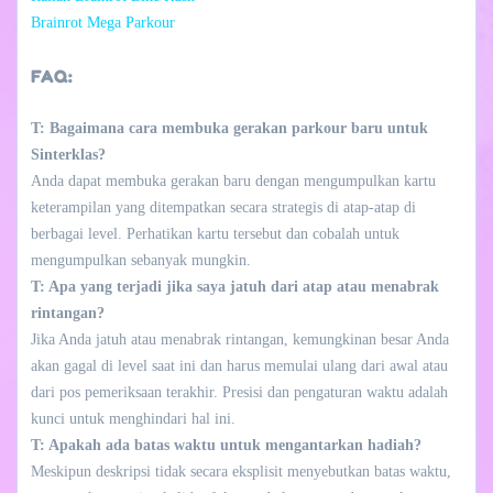
Brainrot Mega Parkour
FAQ:
T: Bagaimana cara membuka gerakan parkour baru untuk
Sinterklas?
Anda dapat membuka gerakan baru dengan mengumpulkan kartu
keterampilan yang ditempatkan secara strategis di atap-atap di
berbagai level. Perhatikan kartu tersebut dan cobalah untuk
mengumpulkan sebanyak mungkin.
T: Apa yang terjadi jika saya jatuh dari atap atau menabrak
rintangan?
Jika Anda jatuh atau menabrak rintangan, kemungkinan besar Anda
akan gagal di level saat ini dan harus memulai ulang dari awal atau
dari pos pemeriksaan terakhir. Presisi dan pengaturan waktu adalah
kunci untuk menghindari hal ini.
T: Apakah ada batas waktu untuk mengantarkan hadiah?
Meskipun deskripsi tidak secara eksplisit menyebutkan batas waktu,