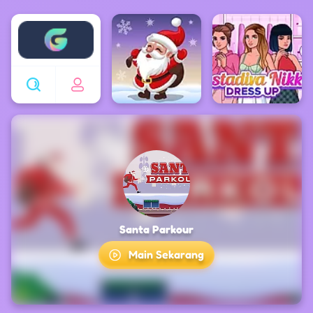
Enjoy4fun
Santa Parkour
Main Sekarang