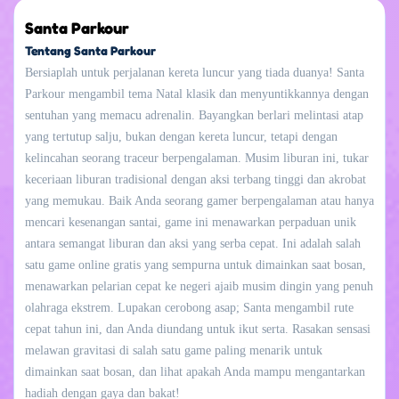
Santa Parkour
Tentang Santa Parkour
Bersiaplah untuk perjalanan kereta luncur yang tiada duanya! Santa
Parkour mengambil tema Natal klasik dan menyuntikkannya dengan
sentuhan yang memacu adrenalin. Bayangkan berlari melintasi atap
yang tertutup salju, bukan dengan kereta luncur, tetapi dengan
kelincahan seorang traceur berpengalaman. Musim liburan ini, tukar
keceriaan liburan tradisional dengan aksi terbang tinggi dan akrobat
yang memukau. Baik Anda seorang gamer berpengalaman atau hanya
mencari kesenangan santai, game ini menawarkan perpaduan unik
antara semangat liburan dan aksi yang serba cepat. Ini adalah salah
satu game online gratis yang sempurna untuk dimainkan saat bosan,
menawarkan pelarian cepat ke negeri ajaib musim dingin yang penuh
olahraga ekstrem. Lupakan cerobong asap; Santa mengambil rute
cepat tahun ini, dan Anda diundang untuk ikut serta. Rasakan sensasi
melawan gravitasi di salah satu game paling menarik untuk
dimainkan saat bosan, dan lihat apakah Anda mampu mengantarkan
hadiah dengan gaya dan bakat!