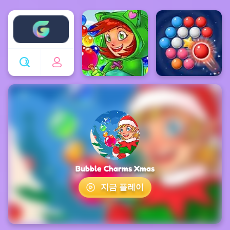
Enjoy4fun
Bubble Charms Xmas
지금 플레이