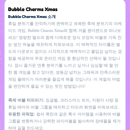
Bubble Charms Xmas
Bubble Charms Xmas 소개
휴일 분위기를 만끽하기에 완벽하고 유쾌한 축제 분위기의 아케
이드 게임, Bubble Charms Xmas와 함께 겨울 원더랜드로 떠나보
세요! 명랑한 엘프와 함께 다채로운 장식 모양의 버블로 가득 찬
눈 덮인 하늘을 깨끗하게 치워보세요. 이 매력적인 타이틀은 별
도의 다운로드 없이도 시각적으로 매력적이고 몰입감 넘치는 경
험을 제공하여 무료 온라인 게임 중 환상적인 선택이 될 것입니
다. 잠시 즐거운 연휴 분위기를 느끼고 싶거나 심심할 때 할 만
한 웹 게임을 찾고 있다면, 생동감 넘치는 그래픽과 만족스러운
게임 플레이가 여러분을 즐겁게 해줄 것입니다. 이 계절의 마법
을 편안하게 즐길 수 있는 멋진 방법입니다!
축제 버블 터뜨리기:
징글벨, 크리스마스 트리, 지팡이 사탕 등
휴일 테마의 버블 그룹을 매치하고 터뜨려 화면을 비워보세요.
유용한 파워업:
컬러 폭탄과 같은 특수 아이템을 사용하여 버블
그룹을 변환하거나 강력한 파이어볼을 발사하여 장애물을 제거
하며 길을 만드세요.