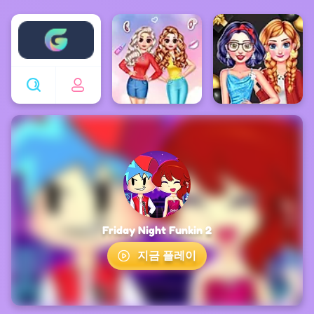
Enjoy4fun
Friday Night Funkin 2
지금 플레이