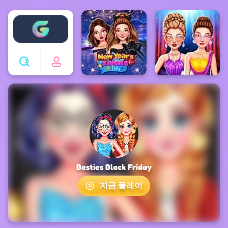
Enjoy4fun
Besties Black Friday
지금 플레이