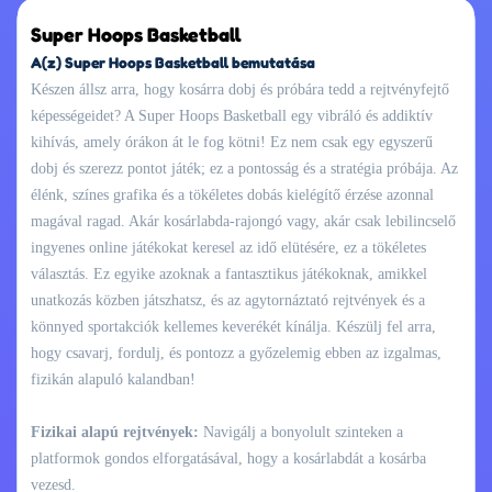
Super Hoops Basketball
A(z) Super Hoops Basketball bemutatása
Készen állsz arra, hogy kosárra dobj és próbára tedd a rejtvényfejtő
képességeidet? A Super Hoops Basketball egy vibráló és addiktív
kihívás, amely órákon át le fog kötni! Ez nem csak egy egyszerű
dobj és szerezz pontot játék; ez a pontosság és a stratégia próbája. Az
élénk, színes grafika és a tökéletes dobás kielégítő érzése azonnal
magával ragad. Akár kosárlabda-rajongó vagy, akár csak lebilincselő
ingyenes online játékokat keresel az idő elütésére, ez a tökéletes
választás. Ez egyike azoknak a fantasztikus játékoknak, amikkel
unatkozás közben játszhatsz, és az agytornáztató rejtvények és a
könnyed sportakciók kellemes keverékét kínálja. Készülj fel arra,
hogy csavarj, fordulj, és pontozz a győzelemig ebben az izgalmas,
fizikán alapuló kalandban!
Fizikai alapú rejtvények:
Navigálj a bonyolult szinteken a
platformok gondos elforgatásával, hogy a kosárlabdát a kosárba
vezesd.