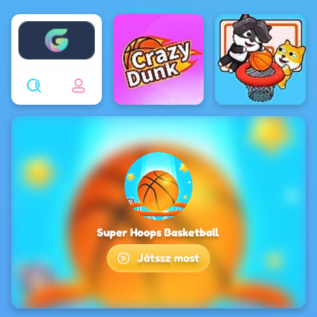
Enjoy4fun
Super Hoops Basketball
Játssz most