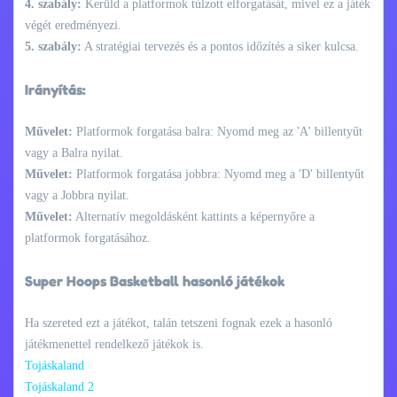
4. szabály:
Kerüld a platformok túlzott elforgatását, mivel ez a játék
végét eredményezi.
5. szabály:
A stratégiai tervezés és a pontos időzítés a siker kulcsa.
Irányítás:
Művelet:
Platformok forgatása balra: Nyomd meg az 'A' billentyűt
vagy a Balra nyilat.
Művelet:
Platformok forgatása jobbra: Nyomd meg a 'D' billentyűt
vagy a Jobbra nyilat.
Művelet:
Alternatív megoldásként kattints a képernyőre a
platformok forgatásához.
Super Hoops Basketball hasonló játékok
Ha szereted ezt a játékot, talán tetszeni fognak ezek a hasonló
játékmenettel rendelkező játékok is.
Tojáskaland
Tojáskaland 2