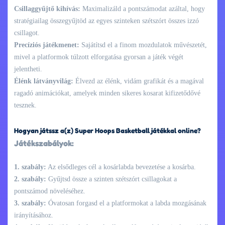
Csillaggyűjtő kihívás:
Maximalizáld a pontszámodat azáltal, hogy
stratégiailag összegyűjtöd az egyes szinteken szétszórt összes izzó
csillagot.
Precíziós játékmenet:
Sajátítsd el a finom mozdulatok művészetét,
mivel a platformok túlzott elforgatása gyorsan a játék végét
jelentheti.
Élénk látványvilág:
Élvezd az élénk, vidám grafikát és a magával
ragadó animációkat, amelyek minden sikeres kosarat kifizetődővé
tesznek.
Hogyan játssz a(z) Super Hoops Basketball játékkal online?
Játékszabályok:
1. szabály:
Az elsődleges cél a kosárlabda bevezetése a kosárba.
2. szabály:
Gyűjtsd össze a szinten szétszórt csillagokat a
pontszámod növeléséhez.
3. szabály:
Óvatosan forgasd el a platformokat a labda mozgásának
irányításához.