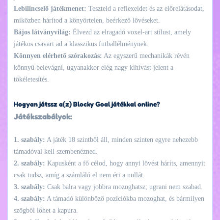
Lebilincselő játékmenet:
Teszteld a reflexeidet és az előrelátásodat,
miközben hárítod a könyörtelen, beérkező lövéseket.
Bájos látványvilág:
Élvezd az elragadó voxel-art stílust, amely
játékos csavart ad a klasszikus futballélménynek.
Könnyen elérhető szórakozás:
Az egyszerű mechanikák révén
könnyű belevágni, ugyanakkor elég nagy kihívást jelent a
tökéletesítés.
Hogyan játssz a(z) Blocky Goal játékkal online?
Játékszabályok:
1. szabály:
A játék 18 szintből áll, minden szinten egyre nehezebb
támadóval kell szembenézned.
2. szabály:
Kapusként a fő célod, hogy annyi lövést háríts, amennyit
csak tudsz, amíg a számláló el nem éri a nullát.
3. szabály:
Csak balra vagy jobbra mozoghatsz; ugrani nem szabad.
4. szabály:
A támadó különböző pozíciókba mozoghat, és bármilyen
szögből lőhet a kapura.