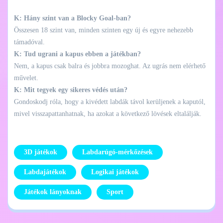
K: Hány szint van a Blocky Goal-ban?
Összesen 18 szint van, minden szinten egy új és egyre nehezebb
támadóval.
K: Tud ugrani a kapus ebben a játékban?
Nem, a kapus csak balra és jobbra mozoghat. Az ugrás nem elérhető
művelet.
K: Mit tegyek egy sikeres védés után?
Gondoskodj róla, hogy a kivédett labdák távol kerüljenek a kaputól,
mivel visszapattanhatnak, ha azokat a következő lövések eltalálják.
3D játékok
Labdarúgó-mérkőzések
Labdajátékok
Logikai játékok
Játékok lányoknak
Sport