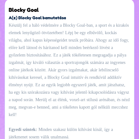
Blocky Goal
A(z) Blocky Goal bemutatása
Készülj fel a háló védelmére a Blocky Goal-ban, a sport és a kirakós
elemek lenyűgöző ötvözetében! Lépj be egy elbűvölő, kockás
világba, ahol kapus képességeidet teszik próbára. Ahogy az idő fogy,
előre kell látnod és hárítanod kell minden beérkező lövést a
győzelem biztosításához. Ez a játék tökéletesen megragadja a pálya
izgalmát, így kiváló választás a sportrajongók számára az ingyenes
online játékok között. Akár gyors izgalmakat, akár lebilincselő
kihívásokat keresel, a Blocky Goal intuitív és rendkívül addiktív
élményt nyújt. Ez az egyik legjobb egyszerű játék, amit játszhatsz,
ha egy kis szórakozásra vagy kihívást jelentő kikapcsolódásra vágysz
a napod során. Merülj el az élénk, voxel-art stílusú arénában, és nézd
meg, megvan-e benned, ami a tökéletes kapott gól nélküli meccshez
kell!
Egyedi szintek:
Minden szakasz külön kihívást kínál, így a
játékmenet sosem válik unalmassá.