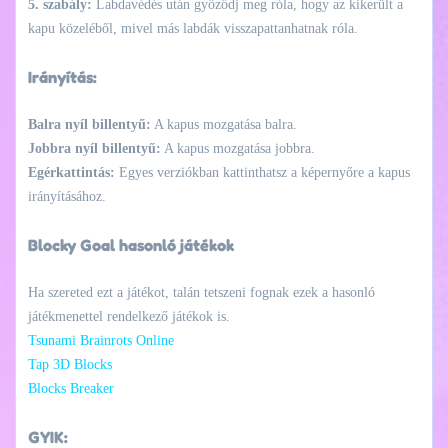
5. szabály:
Labdavédés után győződj meg róla, hogy az kikerült a
kapu közeléből, mivel más labdák visszapattanhatnak róla.
Irányítás:
Balra nyíl billentyű:
A kapus mozgatása balra.
Jobbra nyíl billentyű:
A kapus mozgatása jobbra.
Egérkattintás:
Egyes verziókban kattinthatsz a képernyőre a kapus
irányításához.
Blocky Goal hasonló játékok
Ha szereted ezt a játékot, talán tetszeni fognak ezek a hasonló
játékmenettel rendelkező játékok is.
Tsunami Brainrots Online
Tap 3D Blocks
Blocks Breaker
GYIK: