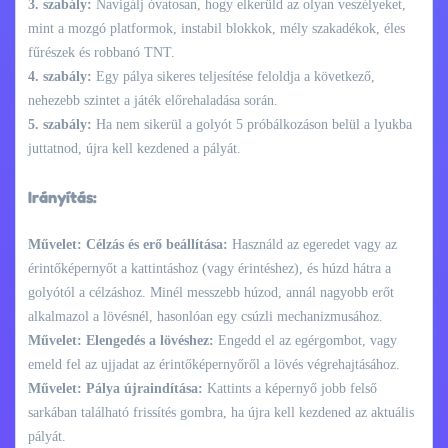
3. szabály:
Navigálj óvatosan, hogy elkerüld az olyan veszélyeket,
mint a mozgó platformok, instabil blokkok, mély szakadékok, éles
fűrészek és robbanó TNT.
4. szabály:
Egy pálya sikeres teljesítése feloldja a következő,
nehezebb szintet a játék előrehaladása során.
5. szabály:
Ha nem sikerül a golyót 5 próbálkozáson belül a lyukba
juttatnod, újra kell kezdened a pályát.
Irányítás:
Művelet: Célzás és erő beállítása:
Használd az egeredet vagy az
érintőképernyőt a kattintáshoz (vagy érintéshez), és húzd hátra a
golyótól a célzáshoz. Minél messzebb húzod, annál nagyobb erőt
alkalmazol a lövésnél, hasonlóan egy csúzli mechanizmusához.
Művelet: Elengedés a lövéshez:
Engedd el az egérgombot, vagy
emeld fel az ujjadat az érintőképernyőről a lövés végrehajtásához.
Művelet: Pálya újraindítása:
Kattints a képernyő jobb felső
sarkában található frissítés gombra, ha újra kell kezdened az aktuális
pályát.