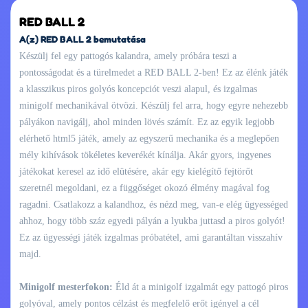
RED BALL 2
A(z) RED BALL 2 bemutatása
Készülj fel egy pattogós kalandra, amely próbára teszi a
pontosságodat és a türelmedet a RED BALL 2-ben! Ez az élénk játék
a klasszikus piros golyós koncepciót veszi alapul, és izgalmas
minigolf mechanikával ötvözi. Készülj fel arra, hogy egyre nehezebb
pályákon navigálj, ahol minden lövés számít. Ez az egyik legjobb
elérhető html5 játék, amely az egyszerű mechanika és a meglepően
mély kihívások tökéletes keverékét kínálja. Akár gyors, ingyenes
játékokat keresel az idő elütésére, akár egy kielégítő fejtörőt
szeretnél megoldani, ez a függőséget okozó élmény magával fog
ragadni. Csatlakozz a kalandhoz, és nézd meg, van-e elég ügyességed
ahhoz, hogy több száz egyedi pályán a lyukba juttasd a piros golyót!
Ez az ügyességi játék izgalmas próbatétel, ami garantáltan visszahív
majd.
Minigolf mesterfokon:
Éld át a minigolf izgalmát egy pattogó piros
golyóval, amely pontos célzást és megfelelő erőt igényel a cél