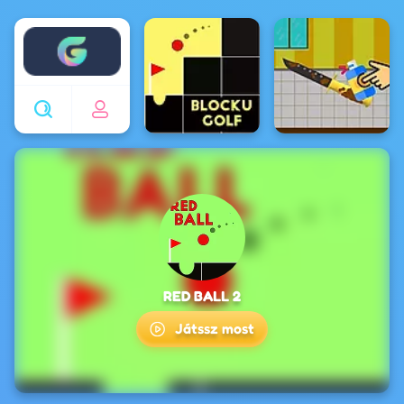
Enjoy4fun
RED BALL 2
Játssz most