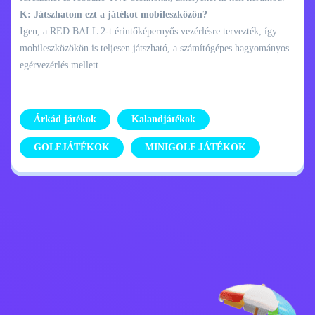
K: Játszhatom ezt a játékot mobileszközön?
Igen, a RED BALL 2-t érintőképernyős vezérlésre tervezték, így
mobileszközökön is teljesen játszható, a számítógépes hagyományos
egérvezérlés mellett.
Árkád játékok
Kalandjátékok
GOLFJÁTÉKOK
MINIGOLF JÁTÉKOK
Adatvédelmi
Lépj kapcsolatba
szabályzat
velem
Kids
Magyar