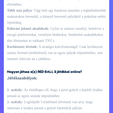
eléréséhez.
Több száz pálya:
Vágj bele egy hatalmas utazásba a legkülönbözőbb
szakaszokon keresztül, a könnyű bevezető pályáktól a pokolian nehéz
fejtörőkig.
Kihívást jelentő akadályok:
Győzz le számos veszélyt, beleértve a
mozgó platformokat, veszélyes blokkokat, feneketlen szakadékokat,
éles fűrészeket és robbanó TNT-t.
Korlátozott lövések:
A stratégia kulcsfontosságú! Csak korlátozott
számú lövésed (értékelésed) van az egyes pályák teljesítéséhez, ami
intenzív kihívást ad a játékhoz.
Hogyan játssz a(z) RED BALL 2 játékkal online?
Játékszabályok:
1. szabály:
Az elsődleges cél, hogy a piros golyót a kijelölt lyukba
juttasd az egyes szintek teljesítéséhez.
2. szabály:
Legfeljebb 5 kísérleted (lövésed) van arra, hogy
sikeresen a lyukba juttasd a golyót bármelyik pályán.