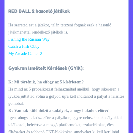
RED BALL 2 hasonló játékok
Ha szereted ezt a játékot, talán tetszeni fognak ezek a hasonló
játékmenettel rendelkező játékok is.
Fishing the Russian Way
Catch a Fish Obby
My Arcade Center 2
Gyakran Ismételt Kérdések (GYIK):
K: Mi történik, ha elfogy az 5 kísérletem?
Ha mind az 5 próbálkozást felhasználtad anélkül, hogy sikeresen a
lyukba juttattad volna a golyót, újra kell indítanod a pályát a frissítés
gombbal.
K: Vannak különböző akadályok, ahogy haladok előre?
Igen, ahogy haladsz előre a pályákon, egyre nehezebb akadályokkal
találkozol, beleértve a mozgó platformokat, szakadékokat, éles
fűrészeket és robbanó TNT-blokkokat, amelyeket ki kell kerülnöd.