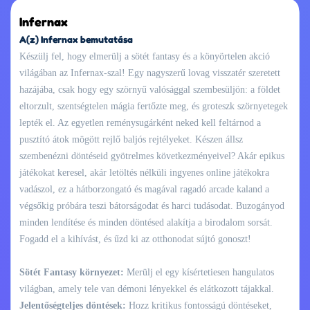
Infernax
A(z) Infernax bemutatása
Készülj fel, hogy elmerülj a sötét fantasy és a könyörtelen akció
világában az Infernax-szal! Egy nagyszerű lovag visszatér szeretett
hazájába, csak hogy egy szörnyű valósággal szembesüljön: a földet
eltorzult, szentségtelen mágia fertőzte meg, és groteszk szörnyetegek
lepték el. Az egyetlen reménysugárként neked kell feltárnod a
pusztító átok mögött rejlő baljós rejtélyeket. Készen állsz
szembenézni döntéseid gyötrelmes következményeivel? Akár epikus
játékokat keresel, akár letöltés nélküli ingyenes online játékokra
vadászol, ez a hátborzongató és magával ragadó arcade kaland a
végsőkig próbára teszi bátorságodat és harci tudásodat. Buzogányod
minden lendítése és minden döntésed alakítja a birodalom sorsát.
Fogadd el a kihívást, és űzd ki az otthonodat sújtó gonoszt!
Sötét Fantasy környezet:
Merülj el egy kísértetiesen hangulatos
világban, amely tele van démoni lényekkel és elátkozott tájakkal.
Jelentőségteljes döntések:
Hozz kritikus fontosságú döntéseket,