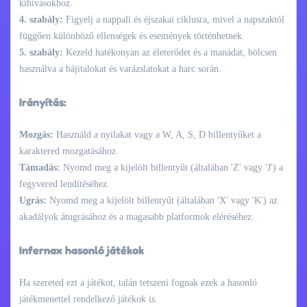
kihívásokhoz.
4. szabály:
Figyelj a nappali és éjszakai ciklusra, mivel a napszaktól
függően különböző ellenségek és események történhetnek.
5. szabály:
Kezeld hatékonyan az életerődet és a manádat, bölcsen
használva a bájitalokat és varázslatokat a harc során.
Irányítás:
Mozgás:
Használd a nyilakat vagy a W, A, S, D billentyűket a
karaktered mozgatásához.
Támadás:
Nyomd meg a kijelölt billentyűt (általában 'Z' vagy 'J') a
fegyvered lendítéséhez.
Ugrás:
Nyomd meg a kijelölt billentyűt (általában 'X' vagy 'K') az
akadályok átugrásához és a magasabb platformok eléréséhez.
Infernax hasonló játékok
Ha szereted ezt a játékot, talán tetszeni fognak ezek a hasonló
játékmenettel rendelkező játékok is.