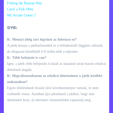
Fishing the Russian Way
Catch a Fish Obby
My Arcade Center 2
GYIK:
K: Mennyi ideig tart legyőzni az Infernax-ot?
A játék hossza a játékstílusodtól és a felfedezéstől függően változik,
de átlagosan körülbelül 6-8 órába telik a teljesítés.
K: Több befejezés is van?
Igen, a játék több befejezést is kínál az utazásod során hozott erkölcsi
döntéseid alapján.
K: Megváltoztathatom az erkölcsi döntéseimet a játék későbbi
szakaszában?
Egyes döntéseknek hosszú távú következményei vannak, és nem
vonhatók vissza. Azonban újra játszhatod a játékot, hogy más
döntéseket hozz, és alternatív kimeneteleket tapasztalj meg.