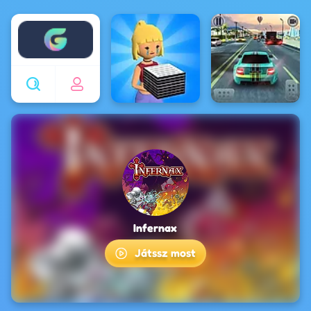
Enjoy4fun
Infernax
Játssz most