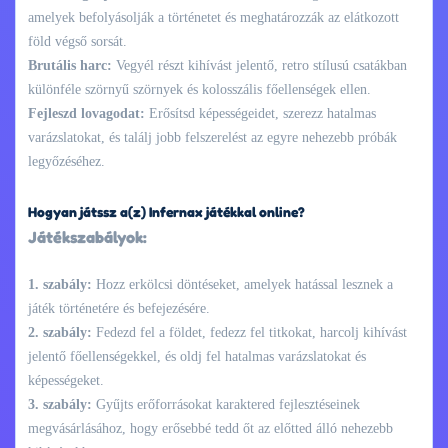
amelyek befolyásolják a történetet és meghatározzák az elátkozott
föld végső sorsát.
Brutális harc:
Vegyél részt kihívást jelentő, retro stílusú csatákban
különféle szörnyű szörnyek és kolosszális főellenségek ellen.
Fejleszd lovagodat:
Erősítsd képességeidet, szerezz hatalmas
varázslatokat, és találj jobb felszerelést az egyre nehezebb próbák
legyőzéséhez.
Hogyan játssz a(z) Infernax játékkal online?
Játékszabályok:
1. szabály:
Hozz erkölcsi döntéseket, amelyek hatással lesznek a
játék történetére és befejezésére.
2. szabály:
Fedezd fel a földet, fedezz fel titkokat, harcolj kihívást
jelentő főellenségekkel, és oldj fel hatalmas varázslatokat és
képességeket.
3. szabály:
Gyűjts erőforrásokat karaktered fejlesztéseinek
megvásárlásához, hogy erősebbé tedd őt az előtted álló nehezebb