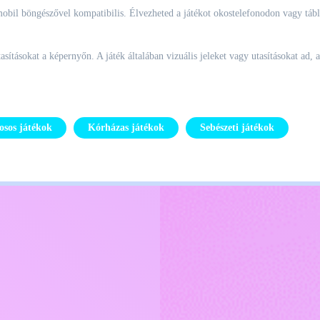
bil böngészővel kompatibilis. Élvezheted a játékot okostelefonodon vagy táb
tasításokat a képernyőn. A játék általában vizuális jeleket vagy utasításokat a
osos játékok
Kórházas játékok
Sebészeti játékok
Kids
Lépj kapcsolatba velem
Magyar