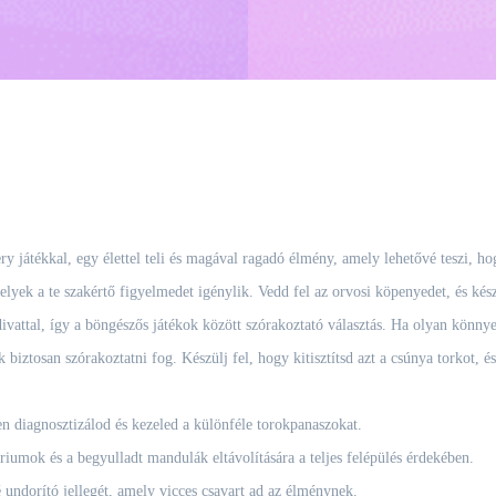
 játékkal, egy élettel teli és magával ragadó élmény, amely lehetővé teszi, ho
lyek a te szakértő figyelmedet igénylik. Vedd fel az orvosi köpenyedet, és készü
divattal, így a böngészős játékok között szórakoztató választás. Ha olyan könnye
k biztosan szórakoztatni fog. Készülj fel, hogy kitisztítsd azt a csúnya torkot, é
n diagnosztizálod és kezeled a különféle torokpanaszokat.
riumok és a begyulladt mandulák eltávolítására a teljes felépülés érdekében.
 undorító jellegét, amely vicces csavart ad az élménynek.