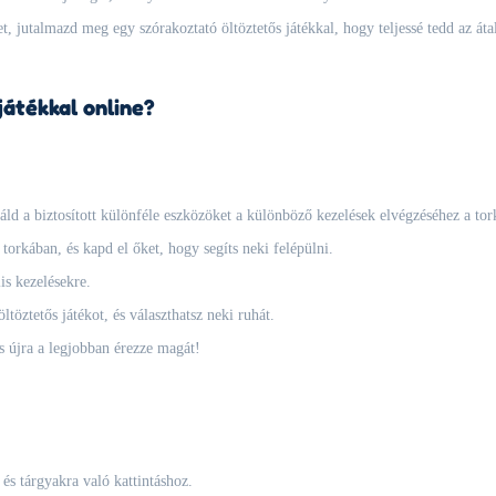
 jutalmazd meg egy szórakoztató öltöztetős játékkal, hogy teljessé tedd az átal
játékkal online?
ld a biztosított különféle eszközöket a különböző kezelések elvégzéséhez a tor
torkában, és kapd el őket, hogy segíts neki felépülni.
s kezelésekre.
ltöztetős játékot, és választhatsz neki ruhát.
s újra a legjobban érezze magát!
és tárgyakra való kattintáshoz.