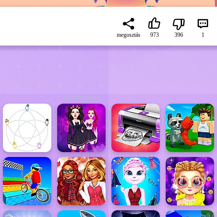
megosztás
973
396
1
ADVERTISEMENT