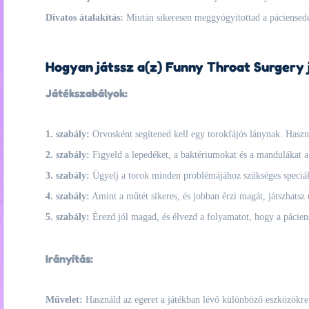
Divatos átalakítás:
Miután sikeresen meggyógyítottad a páciensedet,
Hogyan játssz a(z) Funny Throat Surgery 
Játékszabályok:
1. szabály:
Orvosként segítened kell egy torokfájós lánynak. Haszná
2. szabály:
Figyeld a lepedéket, a baktériumokat és a mandulákat a 
3. szabály:
Ügyelj a torok minden problémájához szükséges speciáli
4. szabály:
Amint a műtét sikeres, és jobban érzi magát, játszhatsz ö
5. szabály:
Érezd jól magad, és élvezd a folyamatot, hogy a pácien
Irányítás:
Művelet:
Használd az egeret a játékban lévő különböző eszközökre 