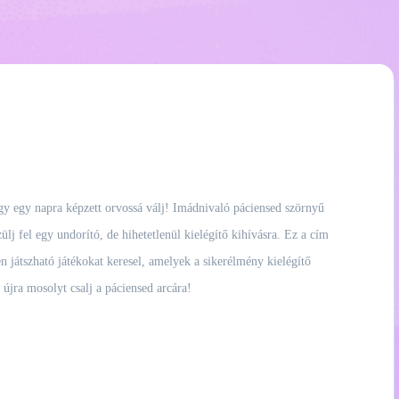
gy egy napra képzett orvossá válj! Imádnivaló páciensed szörnyű
lj fel egy undorító, de hihetetlenül kielégítő kihívásra. Ez a cím
n játszható játékokat keresel, amelyek a sikerélmény kielégítő
s újra mosolyt csalj a páciensed arcára!