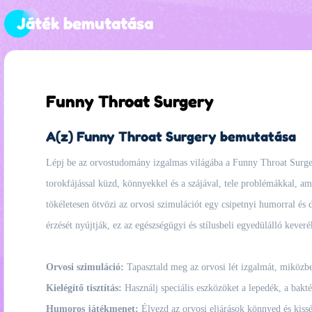
Játék bemutatása
Funny Throat Surgery
A(z) Funny Throat Surgery bemutatása
Lépj be az orvostudomány izgalmas világába a Funny Throat Surgery
torokfájással küzd, könnyekkel és a szájával, tele problémákkal, ame
tökéletesen ötvözi az orvosi szimulációt egy csipetnyi humorral és 
érzését nyújtják, ez az egészségügyi és stílusbeli egyedülálló keveré
Orvosi szimuláció:
Tapasztald meg az orvosi lét izgalmát, miközbe
Kielégítő tisztítás:
Használj speciális eszközöket a lepedék, a bakté
Humoros játékmenet:
Élvezd az orvosi eljárások könnyed és kissé