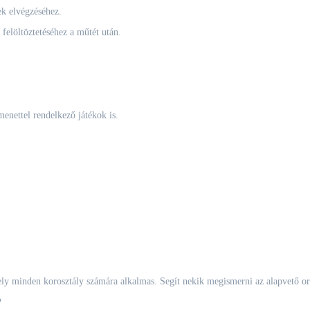
ek elvégzéséhez.
felöltöztetéséhez a műtét után.
menettel rendelkező játékok is.
ly minden korosztály számára alkalmas. Segít nekik megismerni az alapvető orvo
?