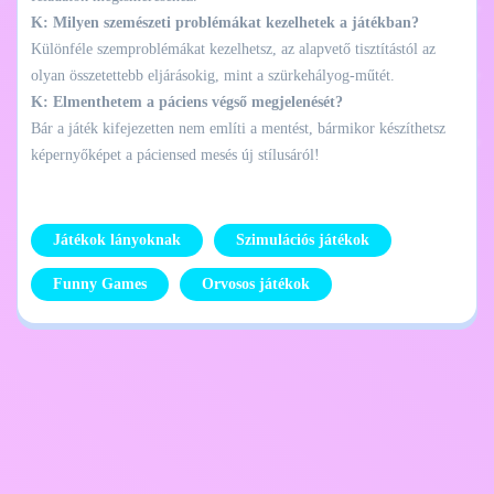
K: Milyen szemészeti problémákat kezelhetek a játékban?
Különféle szemproblémákat kezelhetsz, az alapvető tisztítástól az
olyan összetettebb eljárásokig, mint a szürkehályog-műtét.
K: Elmenthetem a páciens végső megjelenését?
Bár a játék kifejezetten nem említi a mentést, bármikor készíthetsz
képernyőképet a páciensed mesés új stílusáról!
Játékok lányoknak
Szimulációs játékok
Funny Games
Orvosos játékok
Adatvédelmi
Lépj kapcsolatba
szabályzat
velem
Kids
Magyar