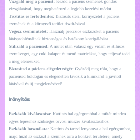
Vizsgáld meg a pácienst:
Kezdd a páciens szemének gondos
vizsgálatával, hogy meghatározd a legjobb kezelési módot.
Tisztítás és fertőtlenítés:
Biztosíts steril környezetet a páciens
szemének és a környező terület tisztításával.
Végezz szemműtétet:
Használj precíziós eszközöket a páciens
látásproblémáinak biztonságos és hatékony korrigálására.
Stilizáld a páciensed:
A műtét után válassz egy vidám és stílusos
szemüveget, egy cuki kalapot és menő matricákat, hogy teljessé tedd
a megjelenésüket.
Biztosítsd a páciens elégedettségét:
Győződj meg róla, hogy a
páciensed boldogan és elégedetten távozik a klinikáról a javított
látásával és új megjelenésével!
Irányítás:
Eszközök kiválasztása:
Kattints bal egérgombbal a műtét minden
egyes lépéséhez szükséges orvosi műszer kiválasztásához.
Eszközök használata:
Kattints és tartsd lenyomva a bal egérgombot,
majd húzd az eszközt a szemnek arra a konkrét területére, amely