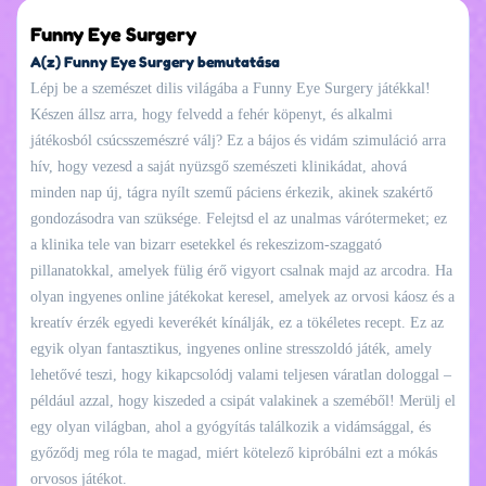
Funny Eye Surgery
A(z) Funny Eye Surgery bemutatása
Lépj be a szemészet dilis világába a Funny Eye Surgery játékkal!
Készen állsz arra, hogy felvedd a fehér köpenyt, és alkalmi
játékosból csúcsszemészré válj? Ez a bájos és vidám szimuláció arra
hív, hogy vezesd a saját nyüzsgő szemészeti klinikádat, ahová
minden nap új, tágra nyílt szemű páciens érkezik, akinek szakértő
gondozásodra van szüksége. Felejtsd el az unalmas várótermeket; ez
a klinika tele van bizarr esetekkel és rekeszizom-szaggató
pillanatokkal, amelyek fülig érő vigyort csalnak majd az arcodra. Ha
olyan ingyenes online játékokat keresel, amelyek az orvosi káosz és a
kreatív érzék egyedi keverékét kínálják, ez a tökéletes recept. Ez az
egyik olyan fantasztikus, ingyenes online stresszoldó játék, amely
lehetővé teszi, hogy kikapcsolódj valami teljesen váratlan dologgal –
például azzal, hogy kiszeded a csipát valakinek a szeméből! Merülj el
egy olyan világban, ahol a gyógyítás találkozik a vidámsággal, és
győződj meg róla te magad, miért kötelező kipróbálni ezt a mókás
orvosos játékot.