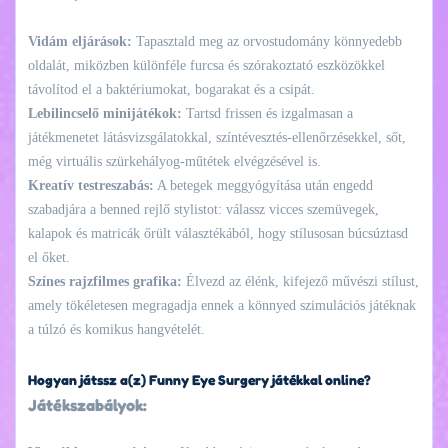
Vidám eljárások:
Tapasztald meg az orvostudomány könnyedebb
oldalát, miközben különféle furcsa és szórakoztató eszközökkel
távolítod el a baktériumokat, bogarakat és a csipát.
Lebilincselő minijátékok:
Tartsd frissen és izgalmasan a
játékmenetet látásvizsgálatokkal, színtévesztés-ellenőrzésekkel, sőt,
még virtuális szürkehályog-műtétek elvégzésével is.
Kreatív testreszabás:
A betegek meggyógyítása után engedd
szabadjára a benned rejlő stylistot: válassz vicces szemüvegek,
kalapok és matricák őrült választékából, hogy stílusosan búcsúztasd
el őket.
Színes rajzfilmes grafika:
Élvezd az élénk, kifejező művészi stílust,
amely tökéletesen megragadja ennek a könnyed szimulációs játéknak
a túlzó és komikus hangvételét.
Hogyan játssz a(z) Funny Eye Surgery játékkal online?
Játékszabályok: