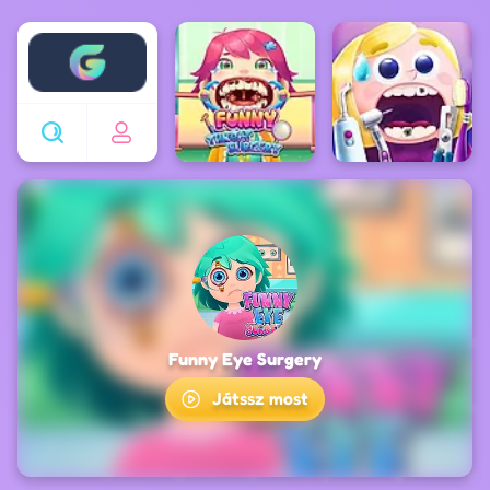
Enjoy4fun
Funny Eye Surgery
Játssz most