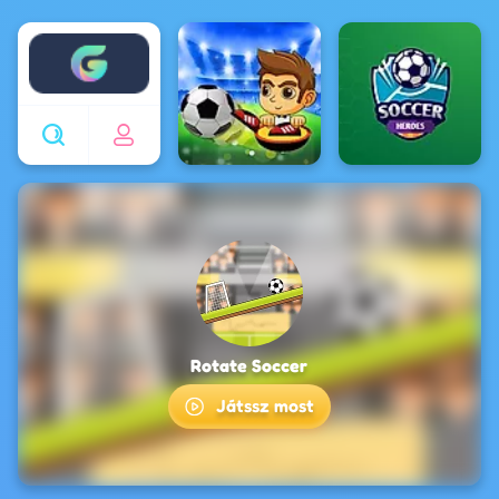
Enjoy4fun
Rotate Soccer
Játssz most