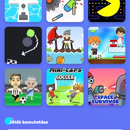
Játék bemutatása