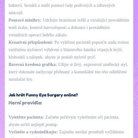
bakterií, brouků a nudlí pomocí řady podivných a zábavných
nástrojů.
Poutavé minihry:
Udržujte hratelnost svěží a vzrušující prováděním
testů zraku, kontrol barvosleposti a dokonce i prováděním
virtuálních operací šedého zákalu.
Kreativní přizpůsobení:
Po vyléčení pacientů popusťte uzdu svému
vnitřnímu stylistovi výběrem z bláznivého šatníku vtipných brýlí,
klobouků a nálepek, abyste je poslali stylově pryč.
Barevná kreslená grafika:
Užijte si živý, expresivní umělecký styl,
který dokonale zachycuje přehnaný a komediální tón této odlehčené
simulační hry.
Jak hrát Funny Eye Surgery online?
Herní pravidla:
Vyšetřete pacienta:
Začněte pečlivým vyšetřením očí pacienta,
abyste určili nejlepší postup.
Vyčistěte a vydezinfikujte:
Zajistěte sterilní prostředí vyčištěním