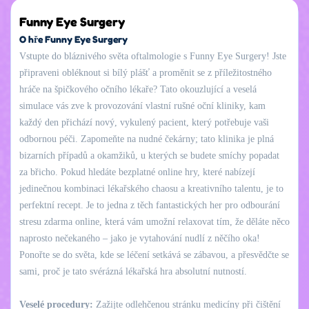
Funny Eye Surgery
O hře Funny Eye Surgery
Vstupte do bláznivého světa oftalmologie s Funny Eye Surgery! Jste
připraveni obléknout si bílý plášť a proměnit se z příležitostného
hráče na špičkového očního lékaře? Tato okouzlující a veselá
simulace vás zve k provozování vlastní rušné oční kliniky, kam
každý den přichází nový, vykulený pacient, který potřebuje vaši
odbornou péči. Zapomeňte na nudné čekárny; tato klinika je plná
bizarních případů a okamžiků, u kterých se budete smíchy popadat
za břicho. Pokud hledáte bezplatné online hry, které nabízejí
jedinečnou kombinaci lékařského chaosu a kreativního talentu, je to
perfektní recept. Je to jedna z těch fantastických her pro odbourání
stresu zdarma online, která vám umožní relaxovat tím, že děláte něco
naprosto nečekaného – jako je vytahování nudlí z něčího oka!
Ponořte se do světa, kde se léčení setkává se zábavou, a přesvědčte se
sami, proč je tato svérázná lékařská hra absolutní nutností.
Veselé procedury:
Zažijte odlehčenou stránku medicíny při čištění