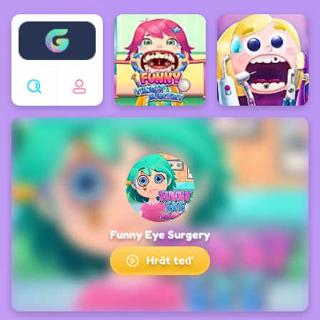
Enjoy4fun
Funny Eye Surgery
Hrát teď