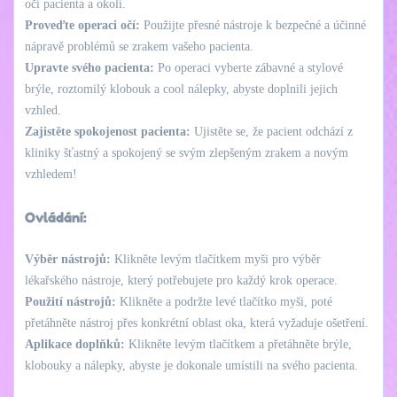
očí pacienta a okolí.
Proveďte operaci očí:
Použijte přesné nástroje k bezpečné a účinné
nápravě problémů se zrakem vašeho pacienta.
Upravte svého pacienta:
Po operaci vyberte zábavné a stylové
brýle, roztomilý klobouk a cool nálepky, abyste doplnili jejich
vzhled.
Zajistěte spokojenost pacienta:
Ujistěte se, že pacient odchází z
kliniky šťastný a spokojený se svým zlepšeným zrakem a novým
vzhledem!
Ovládání:
Výběr nástrojů:
Klikněte levým tlačítkem myši pro výběr
lékařského nástroje, který potřebujete pro každý krok operace.
Použití nástrojů:
Klikněte a podržte levé tlačítko myši, poté
přetáhněte nástroj přes konkrétní oblast oka, která vyžaduje ošetření.
Aplikace doplňků:
Klikněte levým tlačítkem a přetáhněte brýle,
klobouky a nálepky, abyste je dokonale umístili na svého pacienta.