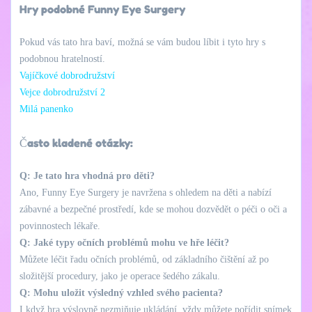
Hry podobné Funny Eye Surgery
Pokud vás tato hra baví, možná se vám budou líbit i tyto hry s
podobnou hratelností.
Vajíčkové dobrodružství
Vejce dobrodružství 2
Milá panenko
Často kladené otázky:
Q: Je tato hra vhodná pro děti?
Ano, Funny Eye Surgery je navržena s ohledem na děti a nabízí
zábavné a bezpečné prostředí, kde se mohou dozvědět o péči o oči a
povinnostech lékaře.
Q: Jaké typy očních problémů mohu ve hře léčit?
Můžete léčit řadu očních problémů, od základního čištění až po
složitější procedury, jako je operace šedého zákalu.
Q: Mohu uložit výsledný vzhled svého pacienta?
I když hra výslovně nezmiňuje ukládání, vždy můžete pořídit snímek