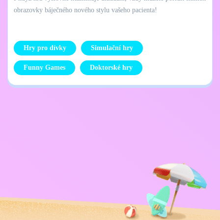
obrazovky báječného nového stylu vašeho pacienta!
Hry pro dívky
Simulační hry
Funny Games
Doktorské hry
Zásady ochrany
Kontaktujte mě
osobních údajů
Kids
Čeština