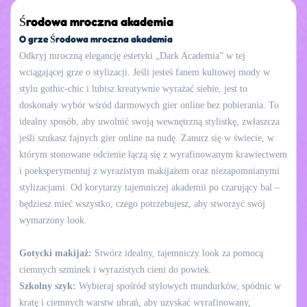
Środowa mroczna akademia
O grze Środowa mroczna akademia
Odkryj mroczną elegancję estetyki „Dark Academia” w tej
wciągającej grze o stylizacji. Jeśli jesteś fanem kultowej mody w
stylu gothic-chic i lubisz kreatywnie wyrażać siebie, jest to
doskonały wybór wśród darmowych gier online bez pobierania. To
idealny sposób, aby uwolnić swoją wewnętrzną stylistkę, zwłaszcza
jeśli szukasz fajnych gier online na nudę. Zanurz się w świecie, w
którym stonowane odcienie łączą się z wyrafinowanym krawiectwem
i poeksperymentuj z wyrazistym makijażem oraz niezapomnianymi
stylizacjami. Od korytarzy tajemniczej akademii po czarujący bal –
będziesz mieć wszystko, czego potrzebujesz, aby stworzyć swój
wymarzony look.
Gotycki makijaż:
Stwórz idealny, tajemniczy look za pomocą
ciemnych szminek i wyrazistych cieni do powiek.
Szkolny szyk:
Wybieraj spośród stylowych mundurków, spódnic w
kratę i ciemnych warstw ubrań, aby uzyskać wyrafinowany,