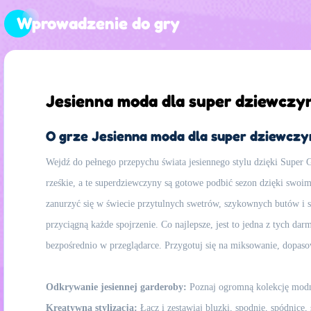
Wprowadzenie do gry
Jesienna moda dla super dziewczy
O grze Jesienna moda dla super dziewczy
Wejdź do pełnego przepychu świata jesiennego stylu dzięki Super Gi
rześkie, a te superdziewczyny są gotowe podbić sezon dzięki swoim
zanurzyć się w świecie przytulnych swetrów, szykownych butów i st
przyciągną każde spojrzenie. Co najlepsze, jest to jedna z tych d
bezpośrednio w przeglądarce. Przygotuj się na miksowanie, dopaso
Odkrywanie jesiennej garderoby:
Poznaj ogromną kolekcję modny
Kreatywna stylizacja:
Łącz i zestawiaj bluzki, spodnie, spódnice, 