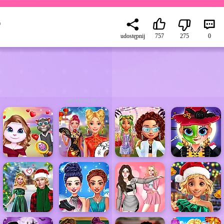
n
udostępnij
757
275
0
ADVERTISEMENT