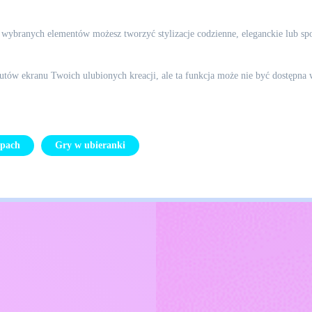
d wybranych elementów możesz tworzyć stylizacje codzienne, eleganckie lub sp
utów ekranu Twoich ulubionych kreacji, ale ta funkcja może nie być dostępna 
upach
Gry w ubieranki
Kids
Skontaktuj się ze mną
Polskie