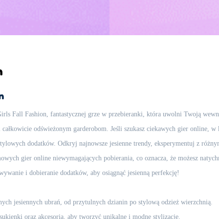
n
n
rls Fall Fashion, fantastycznej grze w przebieranki, która uwolni Twoją wewnęt
 całkowicie odświeżonym garderobom. Jeśli szukasz ciekawych gier online, w kt
ylowych dodatków. Odkryj najnowsze jesienne trendy, eksperymentuj z różnymi s
armowych gier online niewymagających pobierania, co oznacza, że możesz natych
wywanie i dobieranie dodatków, aby osiągnąć jesienną perfekcję!
ch jesiennych ubrań, od przytulnych dzianin po stylową odzież wierzchnią.
sukienki oraz akcesoria, aby tworzyć unikalne i modne stylizacje.