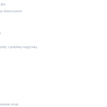
 grą.
ć je dziewczynom.
n
 tytuły z podobną rozgrywką.
sienne stroje.