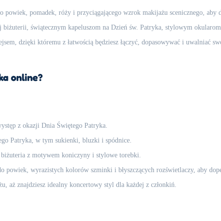
o powiek, pomadek, róży i przyciągającego wzrok makijażu scenicznego, aby 
ej biżuterii, świątecznym kapeluszom na Dzień św. Patryka, stylowym okular
fejsem, dzięki któremu z łatwością będziesz łączyć, dopasowywać i uwalniać 
ka online?
występ z okazji Dnia Świętego Patryka.
go Patryka, w tym sukienki, bluzki i spódnice.
, biżuteria z motywem koniczyny i stylowe torebki.
 powiek, wyrazistych kolorów szminki i błyszczących rozświetlaczy, aby dopeł
 aż znajdziesz idealny koncertowy styl dla każdej z członkiń.