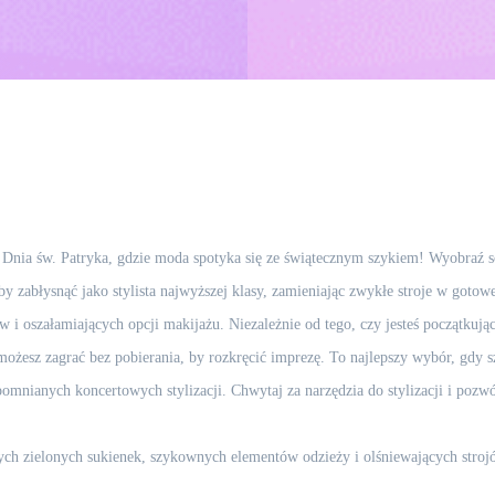
i Dnia św. Patryka, gdzie moda spotyka się ze świątecznym szykiem! Wyobraź so
by zabłysnąć jako stylista najwyższej klasy, zamieniając zwykłe stroje w gotowe
w i oszałamiających opcji makijażu. Niezależnie od tego, czy jesteś początkującą
możesz zagrać bez pobierania, by rozkręcić imprezę. To najlepszy wybór, gdy s
omnianych koncertowych stylizacji. Chwytaj za narzędzia do stylizacji i pozw
h zielonych sukienek, szykownych elementów odzieży i olśniewających strojó