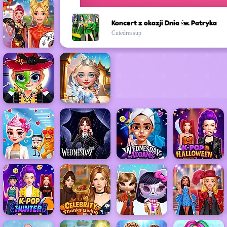
Koncert z okazji Dnia św. Patryka
Cutedressup