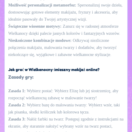
Możliwość personalizacji metamorfoz:
Spersonalizuj swoje dzieła,
dostosowując gotowe elementy makijażu, fryzury i akcesoria, aby
idealnie pasowały do Twojej artystycznej wizji.
Świąteczne wiosenne motywy:
Zanurz się w radosnej atmosferze
Wielkanocy dzięki palecie jasnych kolorów i fantazyjnych wzorów.
Nieskończone kombinacje modowe:
Odkrywaj niezliczone
połączenia makijażu, malowania twarzy i dodatków, aby tworzyć
niekończące się, wyjątkowe i zabawne wielkanocne stylizacje.
Jak grać w Wielkanocny śmieszny makijaż online?
Zasady gry:
Zasada 1:
Wybierz postać: Wybierz Elizę lub jej siostrzenicę, aby
rozpocząć wielkanocną zabawę w malowanie twarzy!
Zasada 2:
Wybierz bazę do malowania twarzy: Wybierz wzór, taki
jak pisanka, słodki króliczek lub kolorowa tęcza.
Zasada 3:
Nałóż farbki na twarz: Postępuj zgodnie z instrukcjami na
ekranie, aby starannie nałożyć wybrany wzór na twarz postaci,