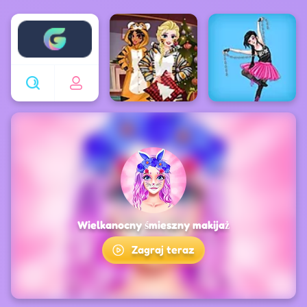
Enjoy4fun
Wielkanocny śmieszny makijaż
Zagraj teraz