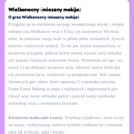
Wielkanocny śmieszny makijaż
O grze Wielkanocny śmieszny makijaż
Przygotuj się na uwolnienie swojego wewnętrznego artysty i świętuj
radosny czas Wielkanocy wraz z Elizą i jej siostrzenicą! Wyobraź
sobie, że zmieniasz swoją twarz w płótno pełne wiosennych, żywych
kolorów i kultowych symboli. To nie jest zwykła metamorfoza; to
kreatywna przygoda, podczas której możesz wyrazić swój unikalny
styl poprzez fantazyjne malowanie twarzy. Niezależnie od tego, czy
marzy Ci się delikatny kwiatowy wzór, zabawny motyw króliczka
czy promienista tęcza, możliwości są nieograniczone. Jeśli szukasz
darmowych gier online, które zapewnią Ci wspaniałą rozrywkę,
Easter Funny Makeup to jedna z najlepszych i najprostszych gier.
Chwyć więc swoje wirtualne pędzle i pozwól swojej wyobraźni
rozkwitnąć wraz z wiosennymi kwiatami.
Kreatywne malowanie twarzy:
Projektuj wyjątkowe i żywe wzory
na twarzy, wykorzystując kultowe symbole wielkanocne i wiosenne,
takie jak króliczki, jajka i kwiaty.