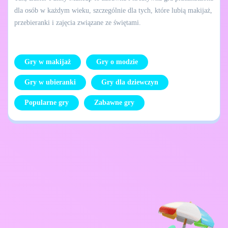
dla osób w każdym wieku, szczególnie dla tych, które lubią makijaż,
przebieranki i zajęcia związane ze świętami.
Gry w makijaż
Gry o modzie
Gry w ubieranki
Gry dla dziewczyn
Popularne gry
Zabawne gry
Skontaktuj się ze
Polityka prywatności
mną
Kids
Polskie