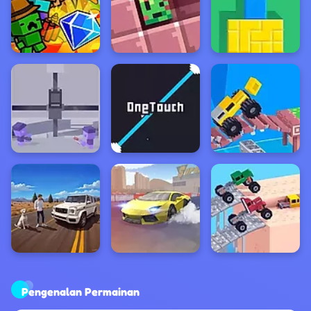
Pengenalan Permainan