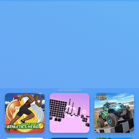
ADVERTISEMENT