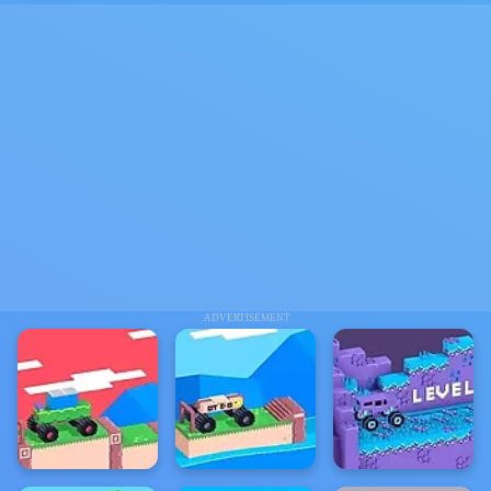
ADVERTISEMENT