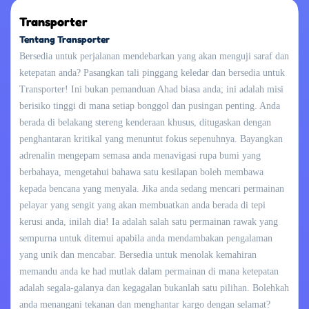
Transporter
Tentang Transporter
Bersedia untuk perjalanan mendebarkan yang akan menguji saraf dan
ketepatan anda? Pasangkan tali pinggang keledar dan bersedia untuk
Transporter! Ini bukan pemanduan Ahad biasa anda; ini adalah misi
berisiko tinggi di mana setiap bonggol dan pusingan penting. Anda
berada di belakang stereng kenderaan khusus, ditugaskan dengan
penghantaran kritikal yang menuntut fokus sepenuhnya. Bayangkan
adrenalin mengepam semasa anda menavigasi rupa bumi yang
berbahaya, mengetahui bahawa satu kesilapan boleh membawa
kepada bencana yang menyala. Jika anda sedang mencari permainan
pelayar yang sengit yang akan membuatkan anda berada di tepi
kerusi anda, inilah dia! Ia adalah salah satu permainan rawak yang
sempurna untuk ditemui apabila anda mendambakan pengalaman
yang unik dan mencabar. Bersedia untuk menolak kemahiran
memandu anda ke had mutlak dalam permainan di mana ketepatan
adalah segala-galanya dan kegagalan bukanlah satu pilihan. Bolehkah
anda menangani tekanan dan menghantar kargo dengan selamat?