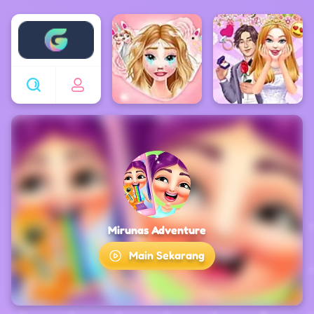
Enjoy4fun
Mirunas Adventure
Main Sekarang