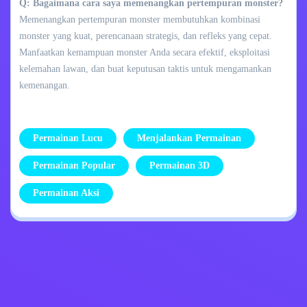
Q: Bagaimana cara saya memenangkan pertempuran monster?
Memenangkan pertempuran monster membutuhkan kombinasi
monster yang kuat, perencanaan strategis, dan refleks yang cepat.
Manfaatkan kemampuan monster Anda secara efektif, eksploitasi
kelemahan lawan, dan buat keputusan taktis untuk mengamankan
kemenangan.
Permainan Lucu
Menjalankan Permainan
Permainan Popular
Permainan 3D
Permainan Aksi
Dasar Privasi
Hubungi Saya