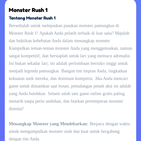
Monster Rush 1
Tentang Monster Rush 1
Bersedialah untuk melepaskan pasukan monster pamungkas di
Monster Rush 1! Apakah Anda pelatih terbaik di luar sana? Majulah
dan buktikan kehebatan Anda dalam menangkap monster.
Kumpulkan teman-teman monster Anda yang menggemaskan, namun
sangat kompetitif, dan bersiaplah untuk lari yang memacu adrenalin.
Ini bukan sekadar lari; ini adalah perlombaan berisiko tinggi untuk
menjadi legenda pamungkas. Bangun tim impian Anda, tingkatkan
kekuatan unik mereka, dan dominasi kompetisi. Jika Anda mencari
game untuk dimainkan saat bosan, petualangan penuh aksi ini adalah
yang Anda butuhkan. Selami salah satu game online gratis paling
menarik tanpa perlu unduhan, dan biarkan pertempuran monster
dimulai!
Menangkap Monster yang Mendebarkan:
Berpacu dengan waktu
untuk mengumpulkan monster unik dan kuat untuk bergabung
dengan tim Anda.