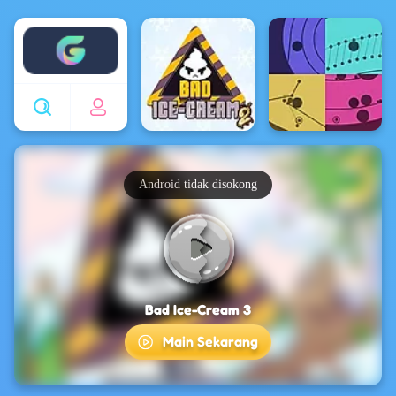
Enjoy4fun
Android tidak disokong
Bad Ice-Cream 3
Main Sekarang