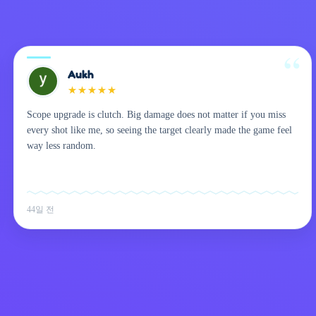
Aukh
★
★
★
★
★
Scope upgrade is clutch. Big damage does not matter if you miss
every shot like me, so seeing the target clearly made the game feel
way less random.
44일 전