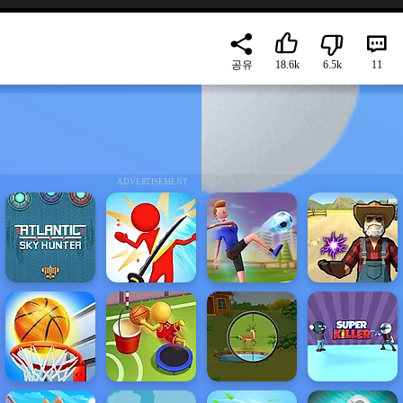
공유
18.6k
6.5k
11
ADVERTISEMENT