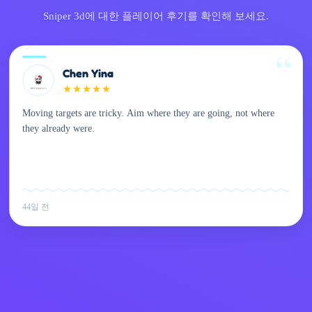
Sniper 3d에 대한 플레이어 후기를 확인해 보세요.
Chen Yina
★
★
★
★
★
Moving targets are tricky. Aim where they are going, not where
they already were.
44일 전