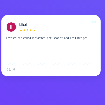
li kai
★
★
★
★
★
i missed and called it practice. next shot hit and i felt like pro
43일 전