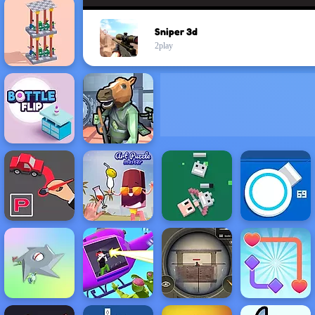
Sniper 3d
2play