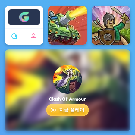
Enjoy4fun
Clash Of Armour
지금 플레이