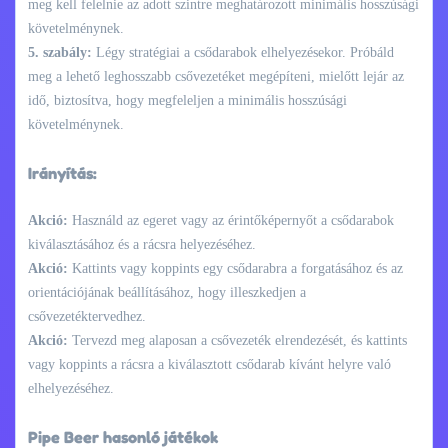
meg kell felelnie az adott szintre meghatározott minimális hosszúsági
követelménynek.
5. szabály:
Légy stratégiai a csődarabok elhelyezésekor. Próbáld
meg a lehető leghosszabb csővezetéket megépíteni, mielőtt lejár az
idő, biztosítva, hogy megfeleljen a minimális hosszúsági
követelménynek.
Irányítás:
Akció:
Használd az egeret vagy az érintőképernyőt a csődarabok
kiválasztásához és a rácsra helyezéséhez.
Akció:
Kattints vagy koppints egy csődarabra a forgatásához és az
orientációjának beállításához, hogy illeszkedjen a
csővezetéktervedhez.
Akció:
Tervezd meg alaposan a csővezeték elrendezését, és kattints
vagy koppints a rácsra a kiválasztott csődarab kívánt helyre való
elhelyezéséhez.
Pipe Beer hasonló játékok