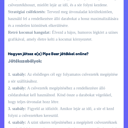
csővezetékhosszt, mielőtt lejár az idő, és a sör folyni kezdene.
Stratégiai csőfektetés:
Tervezd meg útvonaladat körültekintően,
használd fel a rendelkezésre álló darabokat a hossz maximalizálására
és a rendetlen kiömlések elkerülésére.
Retró kocsmai hangulat:
Élvezd a bájos, humoros légkört a színes
grafikával, amely életre kelti a kocsmai környezetet.
Hogyan játssz a(z) Pipe Beer játékkal online?
Játékszabályok:
1. szabály:
Az elsődleges cél egy folyamatos csővezeték megépítése
a sör szállításához.
2. szabály:
A csővezeték megépítéséhez a rendelkezésre álló
csődarabokat kell használnod. Kösd össze a darabokat végeikkel,
hogy teljes útvonalat hozz létre.
3. szabály:
Figyeld az időzítőt. Amikor lejár az idő, a sör el kezd
folyni a csővezetéken keresztül.
4. szabály:
A szint sikeres teljesítéséhez a megépített csővezetéknek