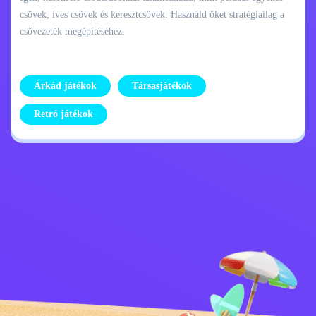
csövek, íves csövek és keresztcsövek. Használd őket stratégiailag a
csővezeték megépítéséhez.
Árkád játékok
Társasjátékok
Retró játékok
Adatvédelmi
Lépj kapcsolatba
szabályzat
velem
Kids
Magyar