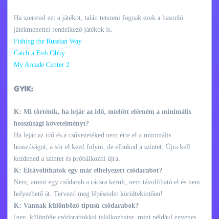
Ha szereted ezt a játékot, talán tetszeni fognak ezek a hasonló
játékmenettel rendelkező játékok is.
Fishing the Russian Way
Catch a Fish Obby
My Arcade Center 2
GYIK:
K: Mi történik, ha lejár az idő, mielőtt elérném a minimális
hosszúsági követelményt?
Ha lejár az idő és a csővezetéked nem érte el a minimális
hosszúságot, a sör el kezd folyni, de elbukod a szintet. Újra kell
kezdened a szintet és próbálkozni újra.
K: Eltávolíthatok egy már elhelyezett csődarabot?
Nem, amint egy csődarab a rácsra került, nem távolítható el és nem
helyezhető át. Tervezd meg lépéseidet körültekintően!
K: Vannak különböző típusú csődarabok?
Igen, különféle csődarabokkal találkozhatsz, mint például egyenes