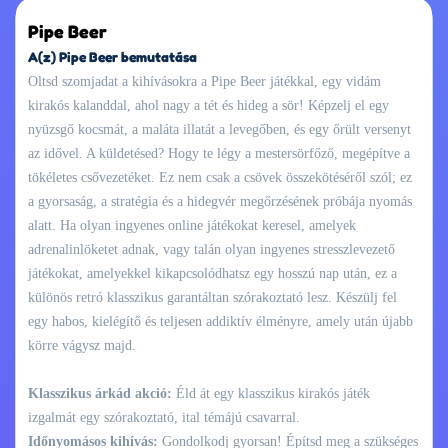
Pipe Beer
A(z) Pipe Beer bemutatása
Oltsd szomjadat a kihívásokra a Pipe Beer játékkal, egy vidám
kirakós kalanddal, ahol nagy a tét és hideg a sör! Képzelj el egy
nyüzsgő kocsmát, a maláta illatát a levegőben, és egy őrült versenyt
az idővel. A küldetésed? Hogy te légy a mestersörfőző, megépítve a
tökéletes csővezetéket. Ez nem csak a csövek összekötéséről szól; ez
a gyorsaság, a stratégia és a hidegvér megőrzésének próbája nyomás
alatt. Ha olyan ingyenes online játékokat keresel, amelyek
adrenalinlöketet adnak, vagy talán olyan ingyenes stresszlevezető
játékokat, amelyekkel kikapcsolódhatsz egy hosszú nap után, ez a
különös retró klasszikus garantáltan szórakoztató lesz. Készülj fel
egy habos, kielégítő és teljesen addiktív élményre, amely után újabb
körre vágysz majd.
Klasszikus árkád akció:
Éld át egy klasszikus kirakós játék
izgalmát egy szórakoztató, ital témájú csavarral.
Időnyomásos kihívás:
Gondolkodj gyorsan! Építsd meg a szükséges