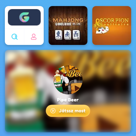
Enjoy4fun
Pipe Beer
Játssz most