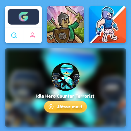
Enjoy4fun
Idle Hero Counter Terrorist
Játssz most