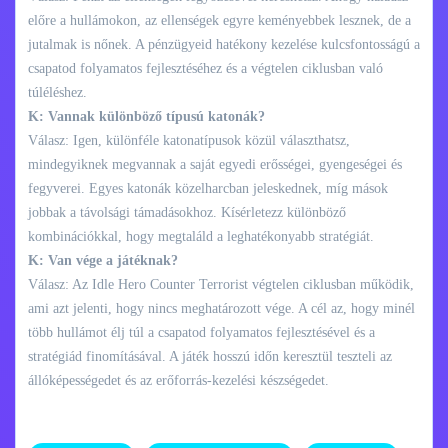
előre a hullámokon, az ellenségek egyre keményebbek lesznek, de a
jutalmak is nőnek. A pénzügyeid hatékony kezelése kulcsfontosságú a
csapatod folyamatos fejlesztéséhez és a végtelen ciklusban való
túléléshez.
K: Vannak különböző típusú katonák?
Válasz: Igen, különféle katonatípusok közül választhatsz,
mindegyiknek megvannak a saját egyedi erősségei, gyengeségei és
fegyverei. Egyes katonák közelharcban jeleskednek, míg mások
jobbak a távolsági támadásokhoz. Kísérletezz különböző
kombinációkkal, hogy megtaláld a leghatékonyabb stratégiát.
K: Van vége a játéknak?
Válasz: Az Idle Hero Counter Terrorist végtelen ciklusban működik,
ami azt jelenti, hogy nincs meghatározott vége. A cél az, hogy minél
több hullámot élj túl a csapatod folyamatos fejlesztésével és a
stratégiád finomításával. A játék hosszú időn keresztül teszteli az
állóképességedet és az erőforrás-kezelési készségedet.