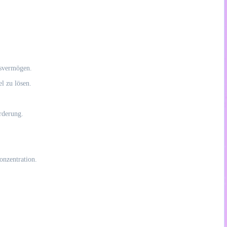
gsvermögen.
l zu lösen.
rderung.
onzentration.