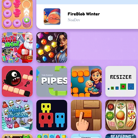
FireBlob Winter
NoaDev