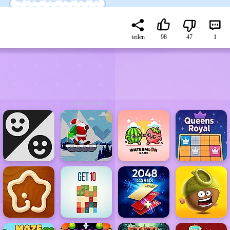
teilen
98
47
1
ADVERTISEMENT