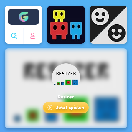
Enjoy4fun
Resizer
Jetzt spielen