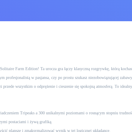
aks Solitaire Farm Edition! Ta urocza gra łączy klasyczną rozgrywkę, którą ko
ym profesjonalistą w pasjansa, czy po prostu szukasz niezobowiązującej zabawy
i przede wszystkim o odprężenie i cieszenie się spokojną atmosferą. To idealn
adczeniem Tripeaks a 300 unikalnymi poziomami o rosnącym stopniu trudnoś
czymi postaciami i żywą grafiką.
yścić planszę i zmaksymalizować wynik w tej logicznej układance.