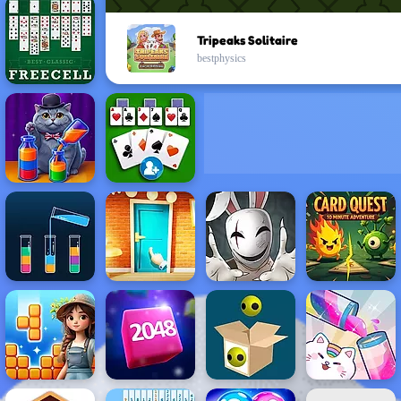
Tripeaks Solitaire
bestphysics