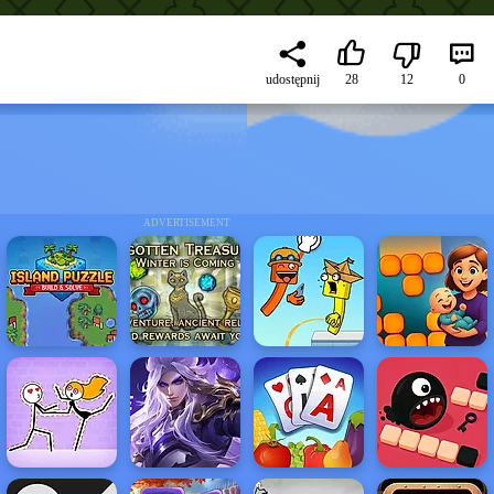
udostępnij
28
12
0
ADVERTISEMENT