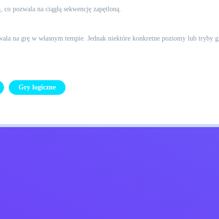
, co pozwala na ciągłą sekwencję zapętloną.
ozwala na grę w własnym tempie. Jednak niektóre konkretne poziomy lub tryby
Gry logiczne
Kids
Skontaktuj się ze mną
Polskie