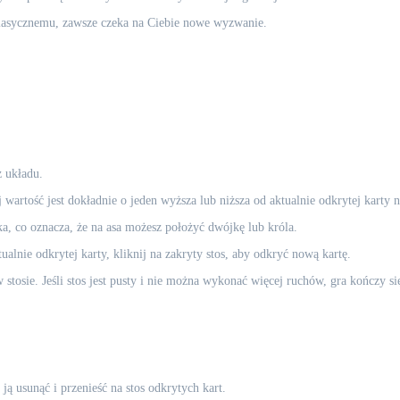
lasycznemu, zawsze czeka na Ciebie nowe wyzwanie.
z układu.
wartość jest dokładnie o jeden wyższa lub niższa od aktualnie odkrytej karty 
ka, co oznacza, że na asa możesz położyć dwójkę lub króla.
alnie odkrytej karty, kliknij na zakryty stos, aby odkryć nową kartę.
 stosie. Jeśli stos jest pusty i nie można wykonać więcej ruchów, gra kończy si
ją usunąć i przenieść na stos odkrytych kart.