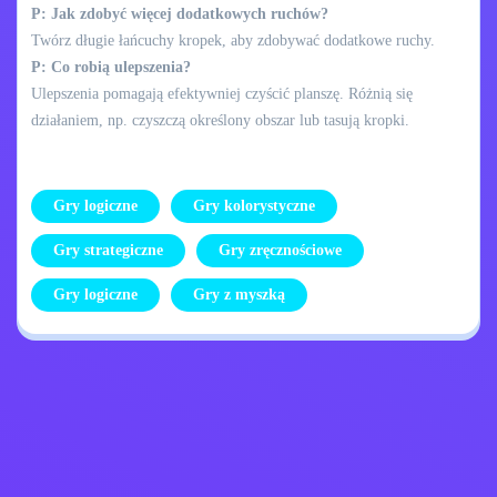
P: Jak zdobyć więcej dodatkowych ruchów?
Twórz długie łańcuchy kropek, aby zdobywać dodatkowe ruchy.
P: Co robią ulepszenia?
Ulepszenia pomagają efektywniej czyścić planszę. Różnią się
działaniem, np. czyszczą określony obszar lub tasują kropki.
Gry logiczne
Gry kolorystyczne
Gry strategiczne
Gry zręcznościowe
Gry logiczne
Gry z myszką
Skontaktuj się ze
Polityka prywatności
mną
Kids
Polskie