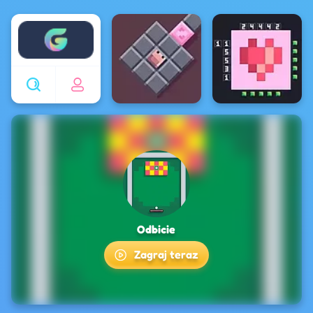
Enjoy4fun
Odbicie
Zagraj teraz