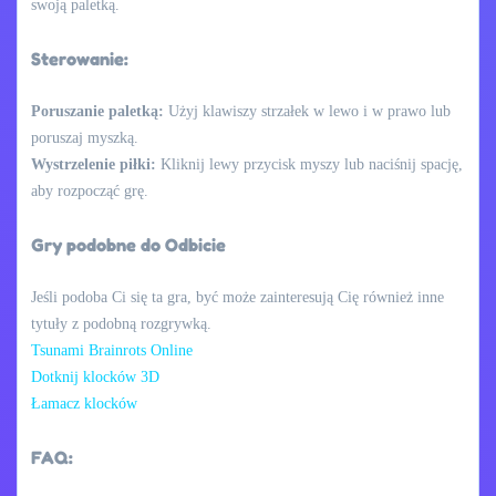
swoją paletką.
Sterowanie:
Poruszanie paletką:
Użyj klawiszy strzałek w lewo i w prawo lub
poruszaj myszką.
Wystrzelenie piłki:
Kliknij lewy przycisk myszy lub naciśnij spację,
aby rozpocząć grę.
Gry podobne do Odbicie
Jeśli podoba Ci się ta gra, być może zainteresują Cię również inne
tytuły z podobną rozgrywką.
Tsunami Brainrots Online
Dotknij klocków 3D
Łamacz klocków
FAQ: