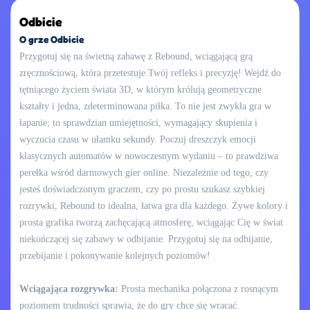
Odbicie
O grze Odbicie
Przygotuj się na świetną zabawę z Rebound, wciągającą grą
zręcznościową, która przetestuje Twój refleks i precyzję! Wejdź do
tętniącego życiem świata 3D, w którym królują geometryczne
kształty i jedna, zdeterminowana piłka. To nie jest zwykła gra w
łapanie; to sprawdzian umiejętności, wymagający skupienia i
wyczucia czasu w ułamku sekundy. Poczuj dreszczyk emocji
klasycznych automatów w nowoczesnym wydaniu – to prawdziwa
perełka wśród darmowych gier online. Niezależnie od tego, czy
jesteś doświadczonym graczem, czy po prostu szukasz szybkiej
rozrywki, Rebound to idealna, łatwa gra dla każdego. Żywe kolory i
prosta grafika tworzą zachęcającą atmosferę, wciągając Cię w świat
niekończącej się zabawy w odbijanie. Przygotuj się na odbijanie,
przebijanie i pokonywanie kolejnych poziomów!
Wciągająca rozgrywka:
Prosta mechanika połączona z rosnącym
poziomem trudności sprawia, że do gry chce się wracać.