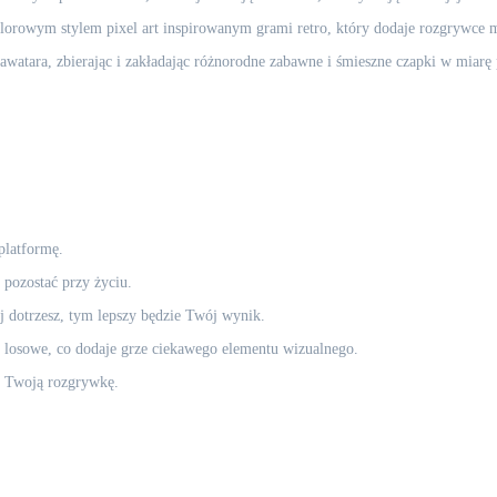
olorowym stylem pixel art inspirowanym grami retro, który dodaje rozgrywce 
awatara, zbierając i zakładając różnorodne zabawne i śmieszne czapki w miarę
platformę.
 pozostać przy życiu.
 dotrzesz, tym lepszy będzie Twój wynik.
o losowe, co dodaje grze ciekawego elementu wizualnego.
o Twoją rozgrywkę.