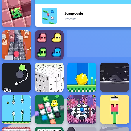
Jumpcade
Tzomby