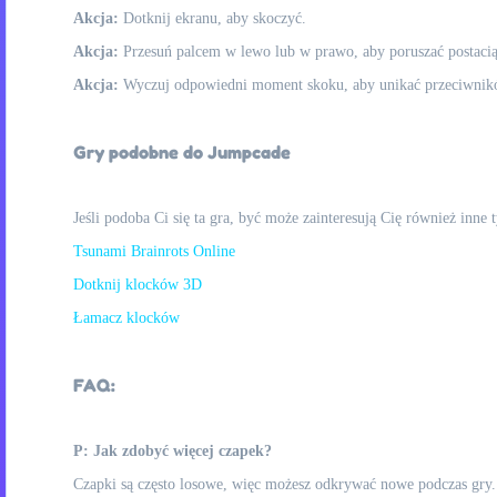
Akcja:
Dotknij ekranu, aby skoczyć.
Akcja:
Przesuń palcem w lewo lub w prawo, aby poruszać postaci
Akcja:
Wyczuj odpowiedni moment skoku, aby unikać przeciwników
Gry podobne do Jumpcade
Jeśli podoba Ci się ta gra, być może zainteresują Cię również inne
Tsunami Brainrots Online
Dotknij klocków 3D
Łamacz klocków
FAQ:
P: Jak zdobyć więcej czapek?
Czapki są często losowe, więc możesz odkrywać nowe podczas gry.