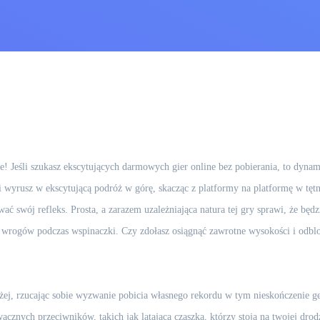
de! Jeśli szukasz ekscytujących darmowych gier online bez pobierania, to dyna
 i wyrusz w ekscytującą podróż w górę, skacząc z platformy na platformę w tę
wać swój refleks. Prosta, a zarazem uzależniająca natura tej gry sprawi, że będ
 wrogów podczas wspinaczki. Czy zdołasz osiągnąć zawrotne wysokości i odblo
żej, rzucając sobie wyzwanie pobicia własnego rekordu w tym nieskończenie 
cznych przeciwników, takich jak latająca czaszka, którzy stoją na twojej drod