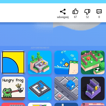
udostępnij
67
52
0
ADVERTISEMENT