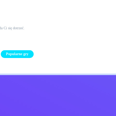
a Ci się dotrzeć.
Popularne gry
Kids
Skontaktuj się ze mną
Polskie