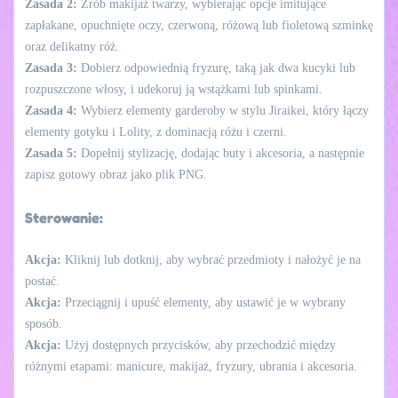
Zasada 2:
Zrób makijaż twarzy, wybierając opcje imitujące
zapłakane, opuchnięte oczy, czerwoną, różową lub fioletową szminkę
oraz delikatny róż.
Zasada 3:
Dobierz odpowiednią fryzurę, taką jak dwa kucyki lub
rozpuszczone włosy, i udekoruj ją wstążkami lub spinkami.
Zasada 4:
Wybierz elementy garderoby w stylu Jiraikei, który łączy
elementy gotyku i Lolity, z dominacją różu i czerni.
Zasada 5:
Dopełnij stylizację, dodając buty i akcesoria, a następnie
zapisz gotowy obraz jako plik PNG.
Sterowanie:
Akcja:
Kliknij lub dotknij, aby wybrać przedmioty i nałożyć je na
postać.
Akcja:
Przeciągnij i upuść elementy, aby ustawić je w wybrany
sposób.
Akcja:
Użyj dostępnych przycisków, aby przechodzić między
różnymi etapami: manicure, makijaż, fryzury, ubrania i akcesoria.