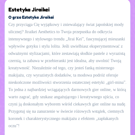
Estetyka Jiraikei
O grze Estetyka Jiraikei
Czy przyciąga Cię wyjątkowy i zniewalający świat japońskiej mody
ulicznej? Jiraikei Aesthetics to Twoja przepustka do odkrycia
intensywnego i stylowego trendu „Jirai Kei”, fascynującej mieszanki
wpływów gotyku i stylu lolita. Jeśli uwielbiasz eksperymentować z
odważnymi stylizacjami, które zestawiają słodkie pastele z wyrazistą
czernią, ta zabawa w przebieranki jest idealna, aby uwolnić Twoją
kreatywność. Niezależnie od tego, czy jesteś fanką misternego
makijażu, czy wyrazistych dodatków, ta modowa podróż oferuje
nieskończone możliwości stworzenia ostatecznej estetyki „girl-mina”.
To jedna z najbardziej wciągających darmowych gier online, w którą
warto zagrać, gdy szukasz angażującego i kreatywnego ujścia, co
czyni ją doskonałym wyborem wśród ciekawych gier online na nudę.
Przygotuj się na zanurzenie w świecie różowych wstążek, ciemnych
koronek i charakterystycznego makijażu z efektem „zapłakanych
oczu”!