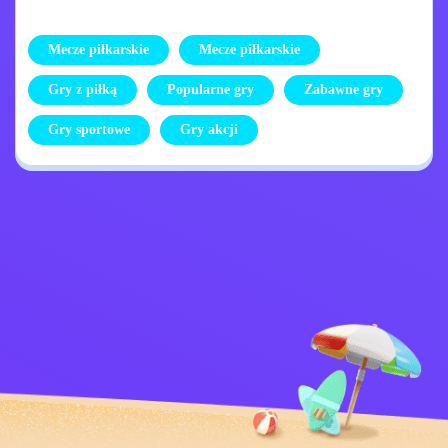
Mecze piłkarskie
Mecze piłkarskie
Gry z piłką
Popularne gry
Zabawne gry
Gry sportowe
Gry akcji
Skontaktuj się ze
Polityka prywatności
mną
Kids
Polskie