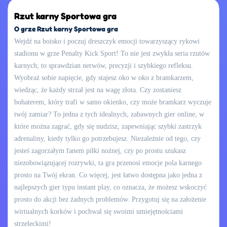
Rzut karny Sportowa gra
O grze Rzut karny Sportowa gra
Wejdź na boisko i poczuj dreszczyk emocji towarzyszący rykowi
stadionu w grze Penalty Kick Sport! To nie jest zwykła seria rzutów
karnych; to sprawdzian nerwów, precyzji i szybkiego refleksu.
Wyobraź sobie napięcie, gdy stajesz oko w oko z bramkarzem,
wiedząc, że każdy strzał jest na wagę złota. Czy zostaniesz
bohaterem, który trafi w samo okienko, czy może bramkarz wyczuje
twój zamiar? To jedna z tych idealnych, zabawnych gier online, w
które można zagrać, gdy się nudzisz, zapewniając szybki zastrzyk
adrenaliny, kiedy tylko go potrzebujesz. Niezależnie od tego, czy
jesteś zagorzałym fanem piłki nożnej, czy po prostu szukasz
niezobowiązującej rozrywki, ta gra przenosi emocje pola karnego
prosto na Twój ekran. Co więcej, jest łatwo dostępna jako jedna z
najlepszych gier typu instant play, co oznacza, że możesz wskoczyć
prosto do akcji bez żadnych problemów. Przygotuj się na założenie
wirtualnych korków i pochwal się swoimi umiejętnościami
strzeleckimi!