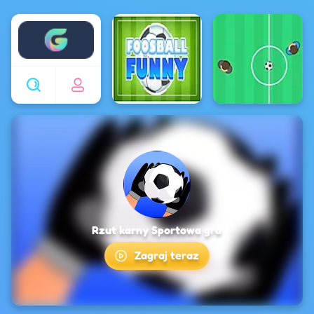
Enjoy4fun
Rzut karny Sportowa gra
Zagraj teraz