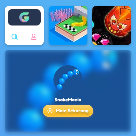
Enjoy4fun
SnakeMania
Main Sekarang