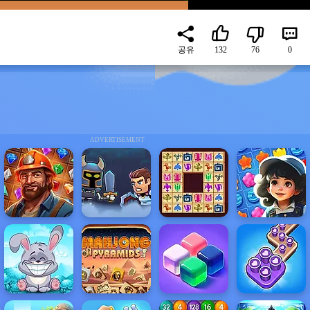
공유
132
76
0
ADVERTISEMENT